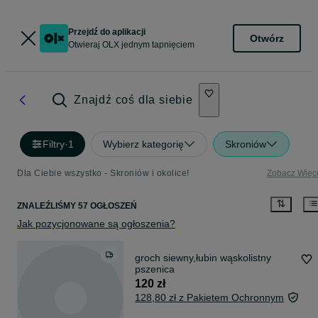
Przejdź do aplikacji
Otwórz
Otwieraj OLX jednym tapnięciem
Znajdź coś dla siebie
Filtry
·
1
Wybierz kategorię
Skroniów
Dla Ciebie wszystko - Skroniów i okolice!
Zobacz Więc
ZNALEŹLIŚMY 57 OGŁOSZEŃ
Jak pozycjonowane są ogłoszenia?
groch siewny,łubin wąskolistny
pszenica
120 zł
128,80 zł z Pakietem Ochronnym