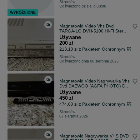
Skroniów
Odświeżono dzisiaj o 08:08
WYRÓŻNIONE
Magnetowid Video Vhs Dvd
TARGA-LG DVH-5100 Hi-Fi Stereo
6 głowic pilot
Używane
200 zł
213,19 zł z Pakietem Ochronnym
Skroniów
Odświeżono dnia 08 sierpnia 2026
Magnetowid Video Nagrywarka Vhs
Dvd DAEWOO (AGFA PHOTO) DV-
18909R Hi-Fi Stereo 6 głowic pilot
Używane
450 zł
474,69 zł z Pakietem Ochronnym
Skroniów
07 sierpnia 2026
Magnetowid Nagrywarka VHS DVD