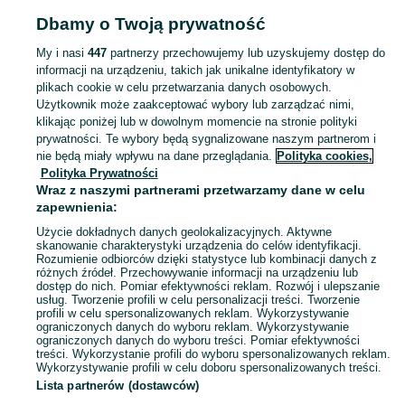
Dbamy o Twoją prywatność
Strona główna
Świętokrzyskie
Skroniów
My i nasi
447
partnerzy przechowujemy lub uzyskujemy dostęp do
informacji na urządzeniu, takich jak unikalne identyfikatory w
KATEGORIA
plikach cookie w celu przetwarzania danych osobowych.
Użytkownik może zaakceptować wybory lub zarządzać nimi,
Skorzystaj z największego serwisu ogłoszeniowego - Skroniów i okolice! Kupuj to, czego pragniesz i sprzedawaj to, czego już nie potrzebujesz!
Zobacz Więc
klikając poniżej lub w dowolnym momencie na stronie polityki
prywatności. Te wybory będą sygnalizowane naszym partnerom i
nie będą miały wpływu na dane przeglądania.
Polityka cookies,
Mapa kategorii
Polityka Prywatności
Mapa miejscowości
Wraz z naszymi partnerami przetwarzamy dane w celu
zapewnienia:
Mapa ministron
Użycie dokładnych danych geolokalizacyjnych. Aktywne
Popularne wyszukiwania
skanowanie charakterystyki urządzenia do celów identyfikacji.
Rozumienie odbiorców dzięki statystyce lub kombinacji danych z
różnych źródeł. Przechowywanie informacji na urządzeniu lub
dostęp do nich. Pomiar efektywności reklam. Rozwój i ulepszanie
usług. Tworzenie profili w celu personalizacji treści. Tworzenie
profili w celu spersonalizowanych reklam. Wykorzystywanie
ograniczonych danych do wyboru reklam. Wykorzystywanie
ograniczonych danych do wyboru treści. Pomiar efektywności
treści. Wykorzystanie profili do wyboru spersonalizowanych reklam.
Wykorzystywanie profili w celu doboru spersonalizowanych treści.
Lista partnerów (dostawców)