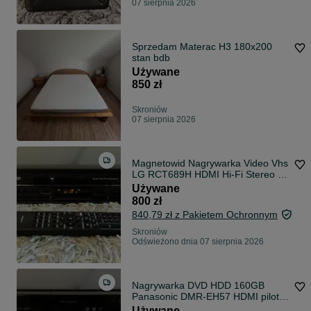
07 sierpnia 2026
Sprzedam Materac H3 180x200
stan bdb
Używane
850 zł
Skroniów
07 sierpnia 2026
Magnetowid Nagrywarka Video Vhs
LG RCT689H HDMI Hi-Fi Stereo 6
głowic pilot
Używane
800 zł
840,79 zł z Pakietem Ochronnym
Skroniów
Odświeżono dnia 07 sierpnia 2026
Nagrywarka DVD HDD 160GB
Panasonic DMR-EH57 HDMI pilot
Przegraj kasetyVHS
Używane