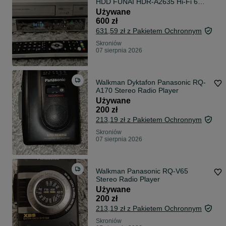
HDD FUNAI HDR-A2635 Hi-Fi 6
głowic pilot
Używane
600 zł
631,59 zł z Pakietem Ochronnym
Skroniów
07 sierpnia 2026
Walkman Dyktafon Panasonic RQ-
A170 Stereo Radio Player
Używane
200 zł
213,19 zł z Pakietem Ochronnym
Skroniów
07 sierpnia 2026
Walkman Panasonic RQ-V65
Stereo Radio Player
Używane
200 zł
213,19 zł z Pakietem Ochronnym
Skroniów