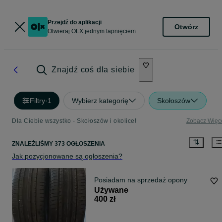
Przejdź do aplikacji
Otwórz
Otwieraj OLX jednym tapnięciem
Znajdź coś dla siebie
Filtry
·
1
Wybierz kategorię
Skołoszów
Dla Ciebie wszystko - Skołoszów i okolice!
Zobacz Więc
ZNALEŹLIŚMY 373 OGŁOSZENIA
Jak pozycjonowane są ogłoszenia?
Posiadam na sprzedaż opony
Używane
400 zł