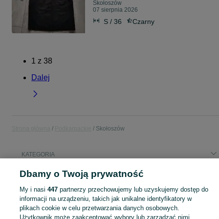
Skołoszów
07 sierpnia 2026
S / 36
Czarny
1
z
38
Dalej
Strona główna
Podkarpackie
Skołoszów
KATEGORIA
Dbamy o Twoją prywatność
Popularne wyszukiwania
My i nasi
447
partnerzy przechowujemy lub uzyskujemy dostęp do
maska octavia
kajak
informacji na urządzeniu, takich jak unikalne identyfikatory w
plikach cookie w celu przetwarzania danych osobowych.
Użytkownik może zaakceptować wybory lub zarządzać nimi,
Skorzystaj z największego serwisu ogłoszeniowego - Skołoszów i okolice! Kupuj to, czego pragniesz i sprzedawaj to, czego już nie potrzebujesz!
Zobacz Więc