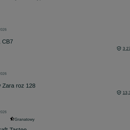
 2026
a CB7
3 2
 2026
w Zara roz 128
13,
 2026
Granatowy
raft Tastee