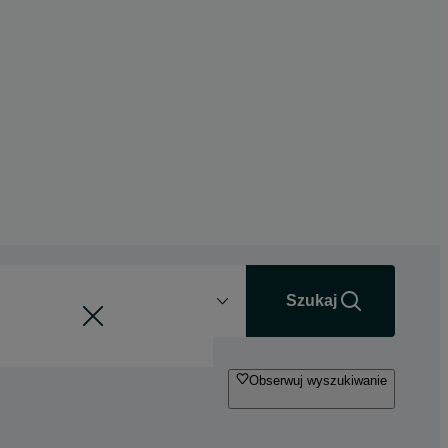
Odległość
+0 km
Szukaj
Obserwuj wyszukiwanie