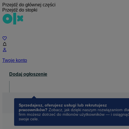
Przejdź do głównej części
Przejdź do stopki
Czat
Twoje konto
Dodaj ogłoszenie
Dla biznesu
opens in a new tab
Sprzedajesz, oferujesz usługi lub rekrutujesz
pracowników?
Zobacz, jak dzięki naszym rozwiązaniom dl
firm możesz dotrzeć do milionów użytkowników — i osiągną
swoje cele.