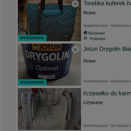
Torebka kuferek 
Nowe
Skarbimierzyce - Odświeżono 
Niebieski
WYRÓŻNIONE
Poliester
Jotun Drygolin Bi
Nowe
Skarbimierzyce - Odświeżono 
WYRÓŻNIONE
Krzesełko do karm
Używane
Skarbimierzyce - 06 sierpnia