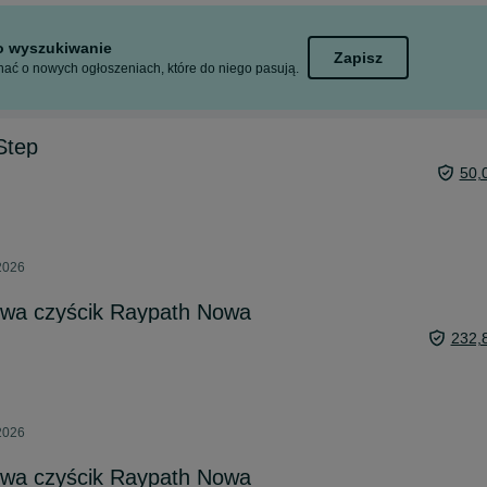
to wyszukiwanie
Zapisz
ać o nowych ogłoszeniach, które do niego pasują.
Step
50,
 2026
wa czyścik Raypath Nowa
232,
 2026
wa czyścik Raypath Nowa