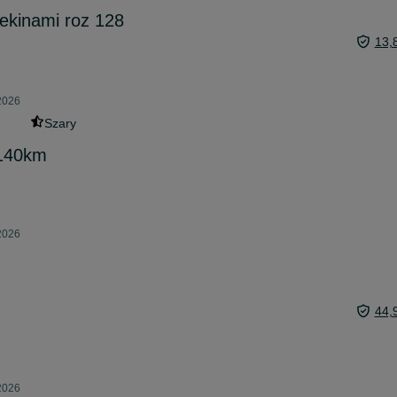
ekinami roz 128
13,
 2026
Szary
 140km
 2026
44,
 2026