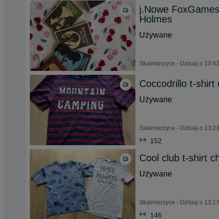
j.Nowe FoxGames 
Holmes
Używane
Skalmierzyce - Dzisiaj o 13:4
Coccodrillo t-shir
Używane
Skalmierzyce - Dzisiaj o 13:2
152
Cool club t-shirt c
Używane
Skalmierzyce - Dzisiaj o 13:1
146