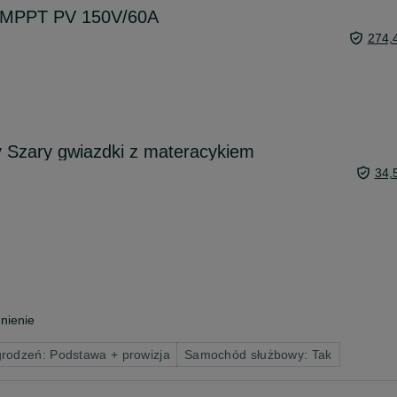
y MPPT PV 150V/60A
274,
 Szary gwiazdki z materacykiem
34,
6
nienie
rodzeń: Podstawa + prowizja
Samochód służbowy: Tak