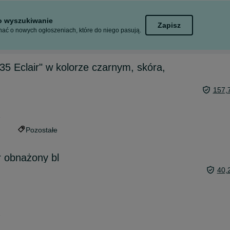
to wyszukiwanie
Zapisz
ać o nowych ogłoszeniach, które do niego pasują.
35 Eclair" w kolorze czarnym, skóra,
157,
5
Pozostałe
 obnażony bl
40,
3