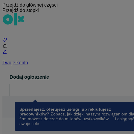
Przejdź do głównej części
Przejdź do stopki
Czat
Twoje konto
Dodaj ogłoszenie
Dla biznesu
opens in a new tab
Sprzedajesz, oferujesz usługi lub rekrutujesz
pracowników?
Zobacz, jak dzięki naszym rozwiązaniom dl
firm możesz dotrzeć do milionów użytkowników — i osiągną
swoje cele.