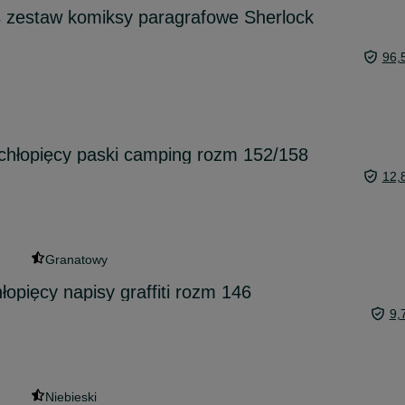
zestaw komiksy paragrafowe Sherlock
96,
3
t chłopięcy paski camping rozm 152/158
12,
3
Granatowy
hłopięcy napisy graffiti rozm 146
9,
7
Niebieski