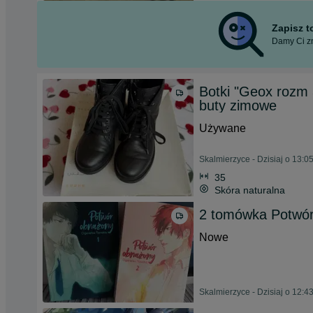
Zapisz 
Damy Ci zn
Botki "Geox rozm 
buty zimowe
Używane
Skalmierzyce - Dzisiaj o 13:0
35
Skóra naturalna
2 tomówka Potwór
Nowe
Skalmierzyce - Dzisiaj o 12:4