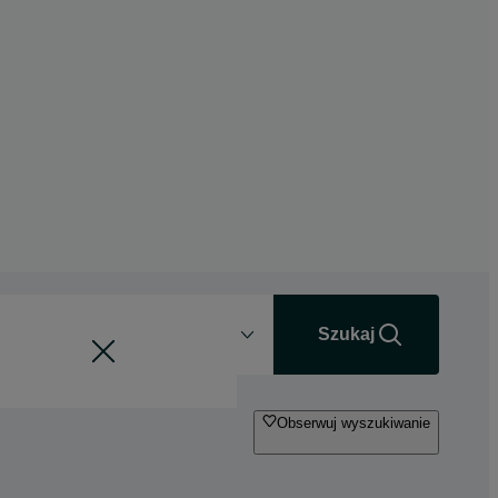
Odległość
+0 km
Szukaj
Obserwuj wyszukiwanie