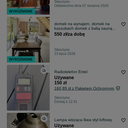
Sikorzyno
Odświeżono dnia 07 sierpnia 2026
WYRÓŻNIONE
domek na wynajem, domek na
kaszubach domek z balią sauną
jacuzzi, wakacje na kaszubach na
550 zł/za dobę
wsi nad jeziorem
Sikorzyno
23 lipca 2026
WYRÓŻNIONE
Radiotelefon Entel
Używane
150 zł
160,89 zł z Pakietem Ochronnym
Sikorzyno
Dzisiaj o 12:31
Lampa wisząca Ikea styl loftowy
Używane