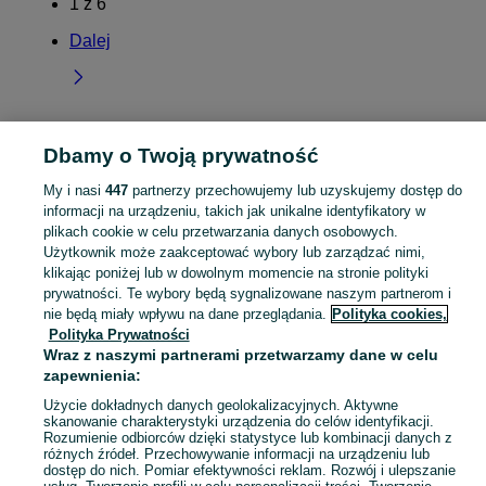
1
z
6
Dalej
Dbamy o Twoją prywatność
Strona główna
Pomorskie
Sikorzyno
My i nasi
447
partnerzy przechowujemy lub uzyskujemy dostęp do
informacji na urządzeniu, takich jak unikalne identyfikatory w
KATEGORIA
plikach cookie w celu przetwarzania danych osobowych.
Użytkownik może zaakceptować wybory lub zarządzać nimi,
Skorzystaj z największego serwisu ogłoszeniowego - Sikorzyno i okolice! Kupuj to, czego pragniesz i sprzedawaj to, czego już nie potrzebujesz!
Zobacz Więc
klikając poniżej lub w dowolnym momencie na stronie polityki
prywatności. Te wybory będą sygnalizowane naszym partnerom i
nie będą miały wpływu na dane przeglądania.
Polityka cookies,
Mapa kategorii
Polityka Prywatności
Mapa miejscowości
Wraz z naszymi partnerami przetwarzamy dane w celu
Mapa ministron
zapewnienia:
Popularne wyszukiwania
Użycie dokładnych danych geolokalizacyjnych. Aktywne
skanowanie charakterystyki urządzenia do celów identyfikacji.
Rozumienie odbiorców dzięki statystyce lub kombinacji danych z
różnych źródeł. Przechowywanie informacji na urządzeniu lub
dostęp do nich. Pomiar efektywności reklam. Rozwój i ulepszanie