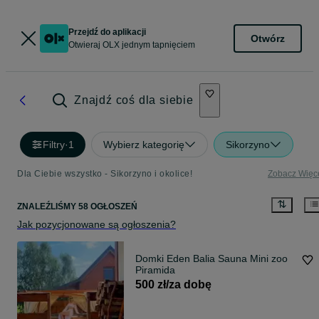
Przejdź do aplikacji
Otwórz
Otwieraj OLX jednym tapnięciem
Znajdź coś dla siebie
Filtry
·
1
Wybierz kategorię
Sikorzyno
Dla Ciebie wszystko - Sikorzyno i okolice!
Zobacz Więc
ZNALEŹLIŚMY 58 OGŁOSZEŃ
Jak pozycjonowane są ogłoszenia?
Domki Eden Balia Sauna Mini zoo
Piramida
500 zł/za dobę