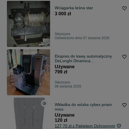
Wciągarka leśna star
3 000 zł
Sikorzyno
Odświeżono dnia 07 sierpnia 2026
Ekspres do kawy automatyczny
DeLonghi Dinamica
ECAM350.55SB
Używane
799 zł
Sikorzyno
06 sierpnia 2026
Wkładka do wózka cybex priam
mios
Używane
120 zł
127,70 zł z Pakietem Ochronnym