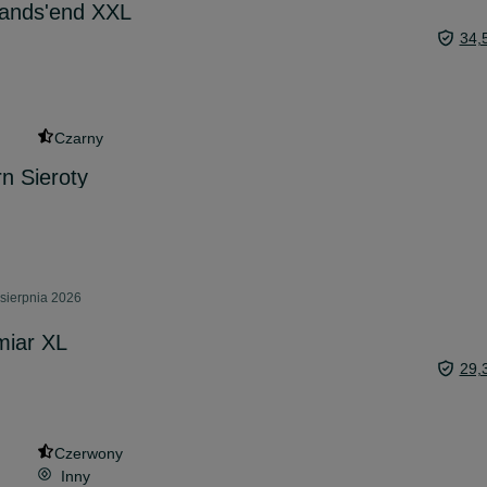
lands'end XXL
34,
Czarny
n Sieroty
 sierpnia 2026
miar XL
29,
Czerwony
Inny