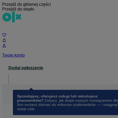
Przejdź do głównej części
Przejdź do stopki
Czat
Twoje konto
Dodaj ogłoszenie
Dla biznesu
opens in a new tab
Sprzedajesz, oferujesz usługi lub rekrutujesz
pracowników?
Zobacz, jak dzięki naszym rozwiązaniom dl
firm możesz dotrzeć do milionów użytkowników — i osiągną
swoje cele.