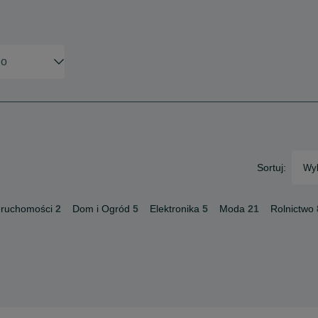
Sortuj:
Wyb
eruchomości
2
Dom i Ogród
5
Elektronika
5
Moda
21
Rolnictwo