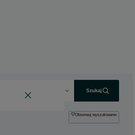
Odległość
+0 km
Szukaj
Obserwuj wyszukiwanie