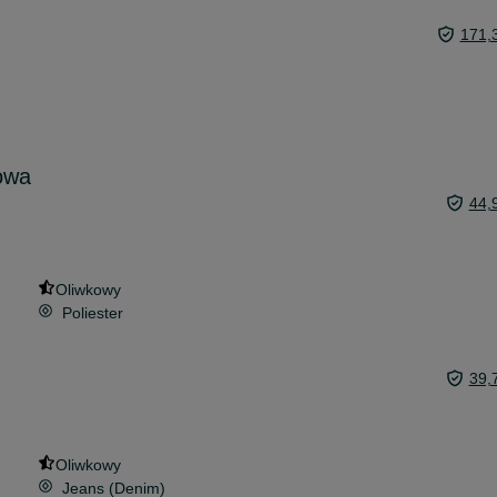
171,
owa
44,
Oliwkowy
Poliester
39,
Oliwkowy
Jeans (Denim)