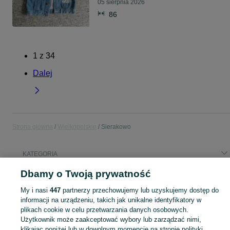
05 sierpnia 2026
86
1
z
34
Dalej
Strona główna
Wielkopolskie
Sierakowo
KATEGORIA
Dbamy o Twoją prywatność
Popularne wyszukiwania
My i nasi
447
partnerzy przechowujemy lub uzyskujemy dostęp do
praca
informacji na urządzeniu, takich jak unikalne identyfikatory w
plikach cookie w celu przetwarzania danych osobowych.
Użytkownik może zaakceptować wybory lub zarządzać nimi,
Skorzystaj z największego serwisu ogłoszeniowego - Sierakowo i okolice! Kupuj to, czego pragniesz i sprzedawaj to, czego już nie potrzebujesz!
Zobacz Więc
klikając poniżej lub w dowolnym momencie na stronie polityki