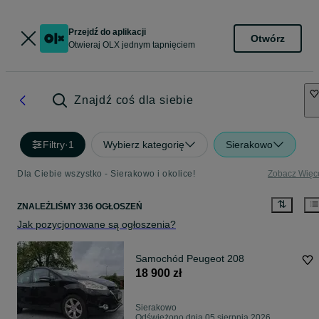
Przejdź do aplikacji
Otwórz
Otwieraj OLX jednym tapnięciem
Znajdź coś dla siebie
Filtry
·
1
Wybierz kategorię
Sierakowo
Dla Ciebie wszystko - Sierakowo i okolice!
Zobacz Więc
ZNALEŹLIŚMY 336 OGŁOSZEŃ
Jak pozycjonowane są ogłoszenia?
Samochód Peugeot 208
18 900 zł
Sierakowo
Odświeżono dnia 05 sierpnia 2026