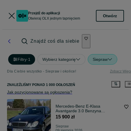
Przejdź do aplikacji
Otwórz
Otwieraj OLX jednym tapnięciem
Znajdź coś dla siebie
Filtry
·
1
Wybierz kategorię
Siepraw
Dla Ciebie wszystko - Siepraw i okolice!
Zobacz Więc
ZNALEŹLIŚMY
PONAD
1 000 OGŁOSZEŃ
Jak pozycjonowane są ogłoszenia?
Mercedes-Benz E-Klasa
Avantgarde 3.0 Benzyna
szyberdach
15 900 zł
Siepraw
09 sierpnia 2026