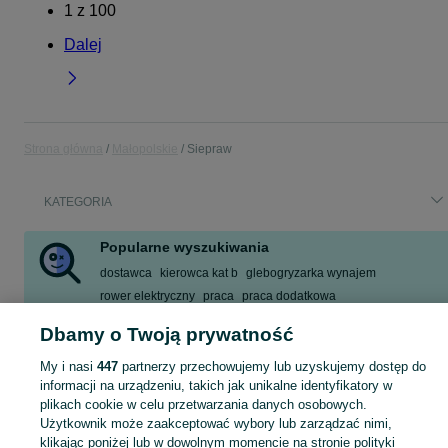
1
z
100
Dalej
Strona główna
Małopolskie
Siepraw
KATEGORIA
Popularne wyszukiwania
dostawca
kierowca kat b
glebogryzarka wynajem
rower elektryczny
praca
praca dodatkowa
maszyna do darni
zestaw mebli ogrodowych
Dbamy o Twoją prywatność
Zobacz Więcej
My i nasi
447
partnerzy przechowujemy lub uzyskujemy dostęp do
informacji na urządzeniu, takich jak unikalne identyfikatory w
Skorzystaj z największego serwisu ogłoszeniowego - Siepraw i okolice! Kupuj to, czego pragniesz i sprzedawaj to, czego już nie potrzebujesz!
Zobacz Więc
plikach cookie w celu przetwarzania danych osobowych.
Użytkownik może zaakceptować wybory lub zarządzać nimi,
klikając poniżej lub w dowolnym momencie na stronie polityki