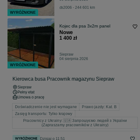
2006 - 244 601 km
WYRÓŻNIONE
Kojec dla psa 3x2m panel
Nowe
1 400 zł
Siepraw
04 sierpnia 2026
WYRÓŻNIONE
Kierowca busa Pracownik magazynu Siepraw
Siepraw
Pełny etat
Umowa o pracę
Doświadczenie nie jest wymagane
Prawo jazdy: Kat. B
Zasięg transportu: Tylko krajowy
Pracownicy z Ukrainy: 🇺🇦 Запрошуємо людей з України
(Zapraszamy pracowników z Ukrainy)
Dzisiaj o 11:51