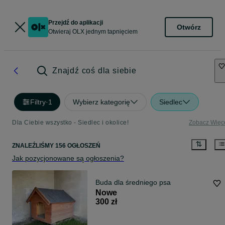
Przejdź do aplikacji
Otwórz
Otwieraj OLX jednym tapnięciem
Znajdź coś dla siebie
Filtry
·
1
Wybierz kategorię
Siedlec
Dla Ciebie wszystko - Siedlec i okolice!
Zobacz Więc
ZNALEŹLIŚMY 156 OGŁOSZEŃ
Jak pozycjonowane są ogłoszenia?
Buda dla średniego psa
Nowe
300 zł