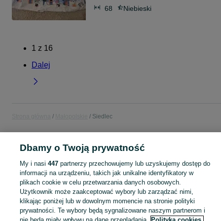
68
Niebieski
1
z
16
Dalej
Strona główna
Małopolskie
Siedlec
POLSKA » MAŁOPOLSKIE » SIEDLEC
Dbamy o Twoją prywatność
My i nasi
447
partnerzy przechowujemy lub uzyskujemy dostęp do
KATEGORIA
informacji na urządzeniu, takich jak unikalne identyfikatory w
plikach cookie w celu przetwarzania danych osobowych.
Użytkownik może zaakceptować wybory lub zarządzać nimi,
Skorzystaj z największego serwisu ogłoszeniowego - Siedlec i okolice! Kupuj to, czego pragniesz i sprzedawaj to, czego już nie potrzebujesz!
Zobacz Więc
klikając poniżej lub w dowolnym momencie na stronie polityki
prywatności. Te wybory będą sygnalizowane naszym partnerom i
Mapa kategorii
nie będą miały wpływu na dane przeglądania.
Polityka cookies,