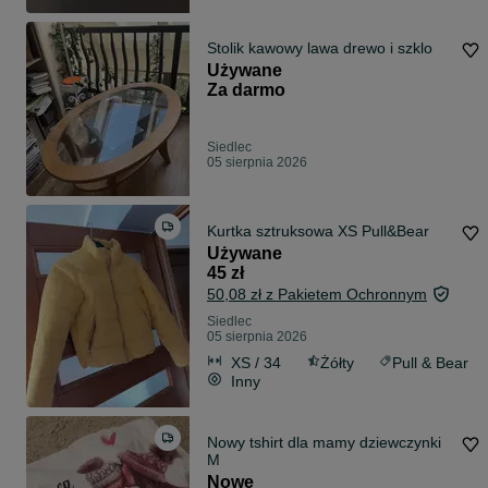
Stolik kawowy lawa drewo i szklo
Używane
Za darmo
Siedlec
05 sierpnia 2026
Kurtka sztruksowa XS Pull&Bear
Używane
45 zł
50,08 zł z Pakietem Ochronnym
Siedlec
05 sierpnia 2026
XS / 34
Żółty
Pull & Bear
Inny
Nowy tshirt dla mamy dziewczynki
M
Nowe