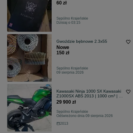
60 zł
Sępólno Krajeńskie
Dzisiaj o 03:15
Gwoździe bębnowe 2.3x55
Nowe
150 zł
Sępólno Krajeńskie
09 sierpnia 2026
Kawasaki Ninja 1000 SX Kawasaki
Z1000SX ABS 2013 | 1000 cm³ | 33
396 km | Stan idealny
29 900 zł
Sępólno Krajeńskie
Odświeżono dnia 09 sierpnia 2026
2013