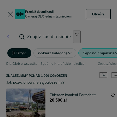
Przejdź do aplikacji
Otwórz
Otwieraj OLX jednym tapnięciem
Znajdź coś dla siebie
Filtry
·
1
Wybierz kategorię
Sępólno Krajeńskie
Dla Ciebie wszystko - Sępólno Krajeńskie i okolice!
Zobacz Więc
ZNALEŹLIŚMY
PONAD
1 000 OGŁOSZEŃ
Jak pozycjonowane są ogłoszenia?
Zbieracz kamieni Fortschritt
20 500 zł