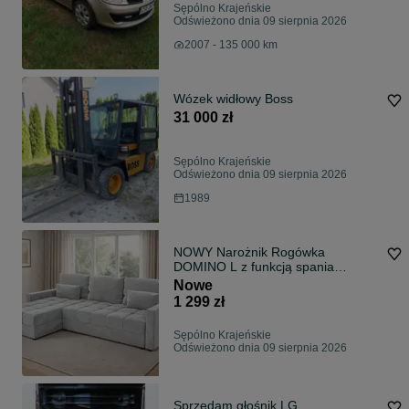
Sępólno Krajeńskie
Odświeżono dnia 09 sierpnia 2026
2007 - 135 000 km
Wózek widłowy Boss
31 000 zł
Sępólno Krajeńskie
Odświeżono dnia 09 sierpnia 2026
1989
NOWY Narożnik Rogówka
DOMINO L z funkcją spania
PRODUKT OD PRODUCENTA
Nowe
1 299 zł
Sępólno Krajeńskie
Odświeżono dnia 09 sierpnia 2026
Sprzedam głośnik LG