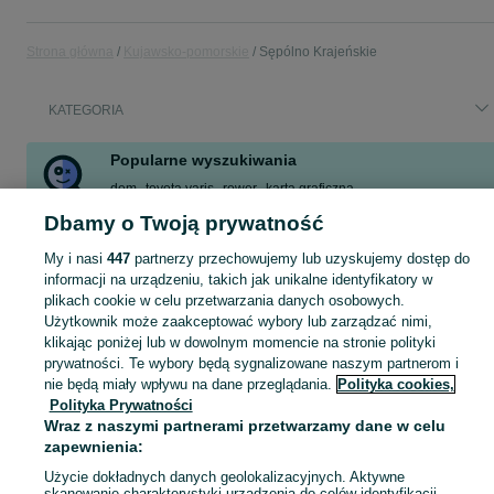
Strona główna
Kujawsko-pomorskie
Sępólno Krajeńskie
KATEGORIA
Popularne wyszukiwania
dom
toyota yaris
rower
karta graficzna
15' 5x 100 vw skoda
stół i krzesła
rtx 3060
ponton
Dbamy o Twoją prywatność
Zobacz Więcej
My i nasi
447
partnerzy przechowujemy lub uzyskujemy dostęp do
informacji na urządzeniu, takich jak unikalne identyfikatory w
plikach cookie w celu przetwarzania danych osobowych.
Skorzystaj z największego serwisu ogłoszeniowego - Sępólno Krajeńskie i okolice! Kupuj to, czego pragniesz i sprzedawaj to, czego już nie potrzebujesz!
Zobacz Więc
Użytkownik może zaakceptować wybory lub zarządzać nimi,
klikając poniżej lub w dowolnym momencie na stronie polityki
Mapa kategorii
prywatności. Te wybory będą sygnalizowane naszym partnerom i
nie będą miały wpływu na dane przeglądania.
Polityka cookies,
Mapa miejscowości
Polityka Prywatności
Mapa ministron
Wraz z naszymi partnerami przetwarzamy dane w celu
Popularne wyszukiwania
zapewnienia:
Użycie dokładnych danych geolokalizacyjnych. Aktywne
skanowanie charakterystyki urządzenia do celów identyfikacji.