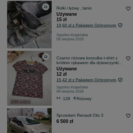
Rolki i łyżwy , tanio
Używane
15 zł
19,60 zł z Pakietem Ochronnym
Sępólno Krajeńskie
09 sierpnia 2026
Czarno różowa koszulka t-shirt z
krótkim rękawem dla dziewczynki
xoxo
Używane
12 zł
15,42 zł z Pakietem Ochronnym
Sępólno Krajeńskie
09 sierpnia 2026
128
Różowy
Sprzedam Renault Clio 3
6 500 zł