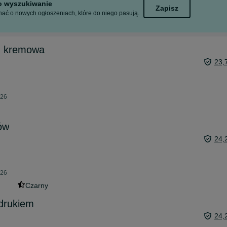
to wyszukiwanie
Zapisz
ać o nowych ogłoszeniach, które do niego pasują.
m kremowa
23,
026
ów
24,
026
Czarny
drukiem
24,