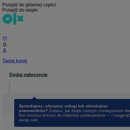
Przejdź do głównej części
Przejdź do stopki
Czat
Twoje konto
Dodaj ogłoszenie
Dla biznesu
opens in a new tab
Sprzedajesz, oferujesz usługi lub rekrutujesz
pracowników?
Zobacz, jak dzięki naszym rozwiązaniom dl
firm możesz dotrzeć do milionów użytkowników — i osiągną
swoje cele.