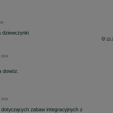
026
a dziewczynki
23,
a 2026
a dowóz.
a 2026
 dotyczących zabaw integracyjnych z