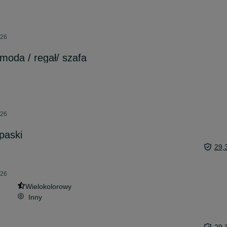
026
moda / regał/ szafa
026
paski
29,
026
Wielokolorowy
Inny