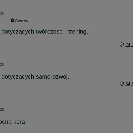
026
Czarny
 dotyczących twórczosci i treningu
24,
026
k dotyczacych samorozwoju
34,
026
nocna kora