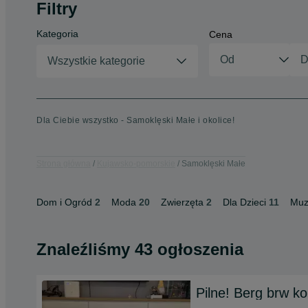
Filtry
Kategoria
Cena
Wszystkie kategorie
Dla Ciebie wszystko - Samoklęski Małe i okolice!
Strona główna
Kujawsko-pomorskie
Samoklęski Małe
Dom i Ogród
2
Moda
20
Zwierzęta
2
Dla Dzieci
11
Muz
Znaleźliśmy 43 ogłoszenia
Pilne! Berg brw ko