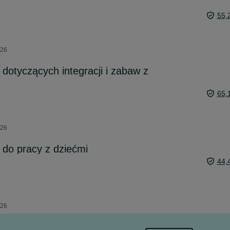
55,
026
dotyczących integracji i zabaw z
65,
026
 do pracy z dziećmi
44,
026