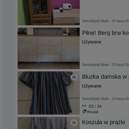
Samoklęski Małe - 25 lipca 2
Pilne! Berg brw ko
Używane
Samoklęski Małe - 25 lipca 2
Bluzka damska w 
Używane
Samoklęski Małe - 23 lipca 2
XS / 34
House
Koszula w prążki