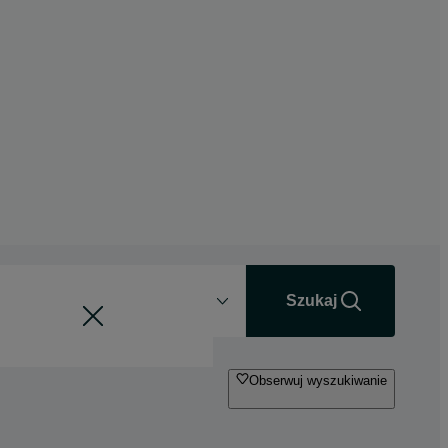
Odległość
+0 km
Szukaj
Obserwuj wyszukiwanie