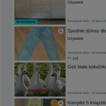
Używane
Samoklęski Małe - 25 lipca 2
WYRÓŻNIONE
Spodnie dżinsy dl
Używane
Samoklęski Małe - 04 sierpni
158
Gęś biała kołudzk
Samoklęski Małe - 03 sierpni
Komplet 5 książek