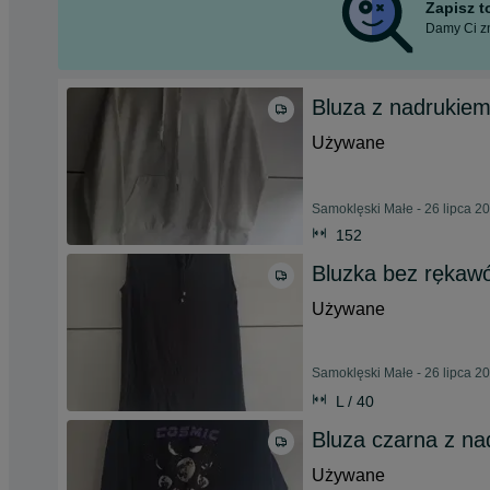
Zapisz 
Damy Ci zn
Bluza z nadrukie
Używane
Samoklęski Małe - 26 lipca 2
152
Bluzka bez rękaw
Używane
Samoklęski Małe - 26 lipca 2
L / 40
Bluza czarna z na
Używane