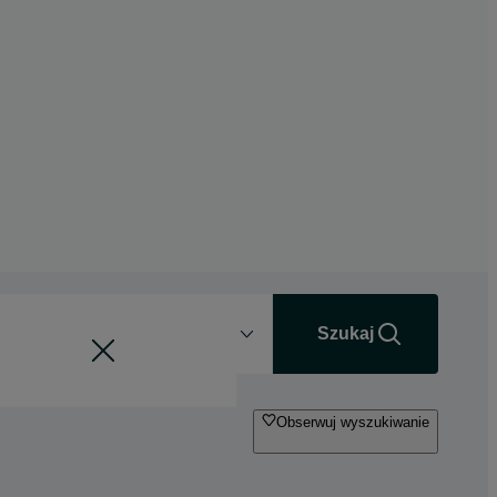
Odległość
+0 km
Szukaj
Obserwuj wyszukiwanie