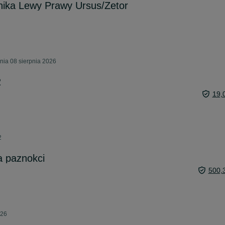
nika Lewy Prawy Ursus/Zetor
ia 08 sierpnia 2026
2
19,
2
a paznokci
500,
026