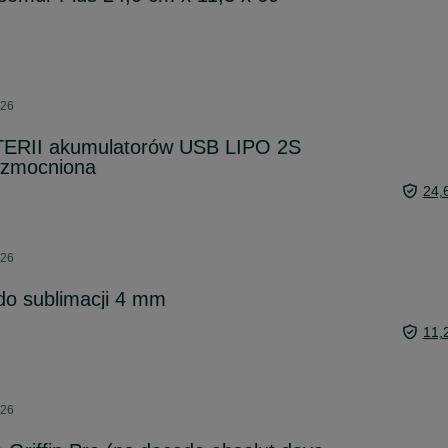
026
RII akumulatorów USB LIPO 2S
wzmocniona
24,
026
do sublimacji 4 mm
11,
026