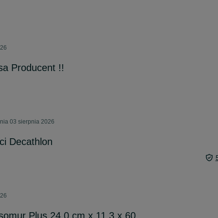
026
sa Producent !!
ia 03 sierpnia 2026
ci Decathlon
026
Isomur Plus 24,0 cm x 11,3 x 60