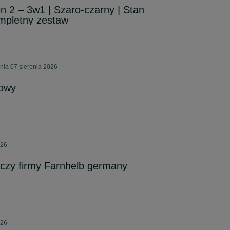
 2 – 3w1 | Szaro-czarny | Stan
mpletny zestaw
ia 07 sierpnia 2026
Nowy
026
czy firmy Farnhelb germany
026