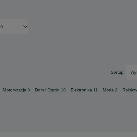
Sortuj:
Wyb
Motoryzacja
3
Dom i Ogród
10
Elektronika
11
Moda
2
Rolnict