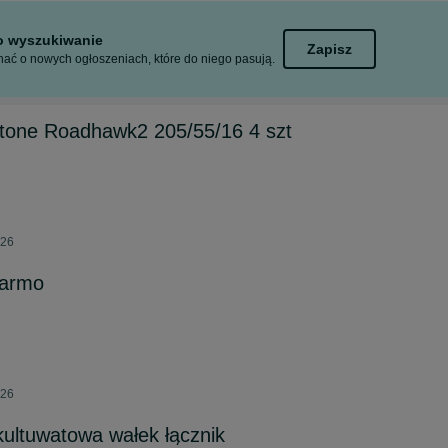
to wyszukiwanie
Zapisz
ać o nowych ogłoszeniach, które do niego pasują.
stone Roadhawk2 205/55/16 4 szt
026
darmo
026
kultuwatowa wałek łącznik