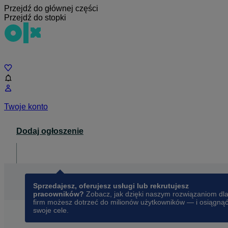
Przejdź do głównej części
Przejdź do stopki
Czat
Twoje konto
Dodaj ogłoszenie
Dla biznesu
opens in a new tab
Sprzedajesz, oferujesz usługi lub rekrutujesz
pracowników?
Zobacz, jak dzięki naszym rozwiązaniom dl
firm możesz dotrzeć do milionów użytkowników — i osiągną
swoje cele.