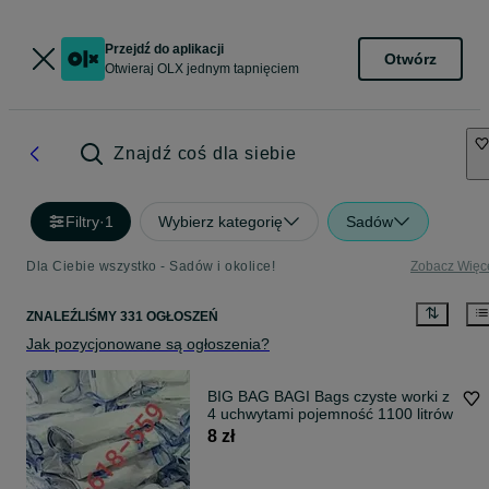
Przejdź do aplikacji
Otwórz
Otwieraj OLX jednym tapnięciem
Znajdź coś dla siebie
Filtry
·
1
Wybierz kategorię
Sadów
Dla Ciebie wszystko - Sadów i okolice!
Zobacz Więc
ZNALEŹLIŚMY 331 OGŁOSZEŃ
Jak pozycjonowane są ogłoszenia?
BIG BAG BAGI Bags czyste worki z
4 uchwytami pojemność 1100 litrów
8 zł