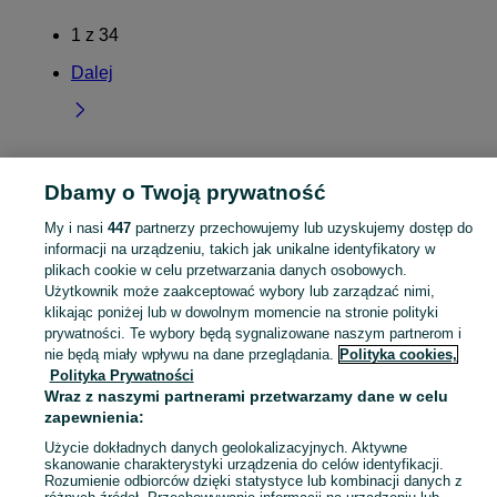
1
z
34
Dalej
Dbamy o Twoją prywatność
Strona główna
Śląskie
Sadów
My i nasi
447
partnerzy przechowujemy lub uzyskujemy dostęp do
KATEGORIA
informacji na urządzeniu, takich jak unikalne identyfikatory w
plikach cookie w celu przetwarzania danych osobowych.
Użytkownik może zaakceptować wybory lub zarządzać nimi,
Skorzystaj z największego serwisu ogłoszeniowego - Sadów i okolice! Kupuj to, czego pragniesz i sprzedawaj to, czego już nie potrzebujesz!
Zobacz Więc
klikając poniżej lub w dowolnym momencie na stronie polityki
prywatności. Te wybory będą sygnalizowane naszym partnerom i
Mapa kategorii
nie będą miały wpływu na dane przeglądania.
Polityka cookies,
Polityka Prywatności
Mapa miejscowości
Wraz z naszymi partnerami przetwarzamy dane w celu
Mapa ministron
zapewnienia:
Popularne wyszukiwania
Użycie dokładnych danych geolokalizacyjnych. Aktywne
skanowanie charakterystyki urządzenia do celów identyfikacji.
Rozumienie odbiorców dzięki statystyce lub kombinacji danych z