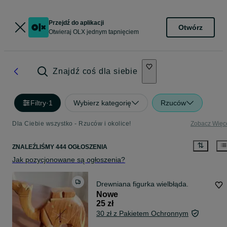
Przejdź do aplikacji
Otwórz
Otwieraj OLX jednym tapnięciem
Znajdź coś dla siebie
Filtry
·
1
Wybierz kategorię
Rzuców
Dla Ciebie wszystko - Rzuców i okolice!
Zobacz Więc
ZNALEŹLIŚMY 444 OGŁOSZENIA
Jak pozycjonowane są ogłoszenia?
Drewniana figurka wielbłąda.
Nowe
25 zł
30 zł z Pakietem Ochronnym