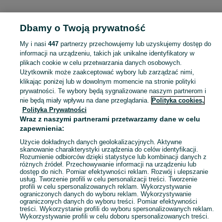
Dbamy o Twoją prywatność
Strona główna
Mazowieckie
Rzuców
My i nasi
447
partnerzy przechowujemy lub uzyskujemy dostęp do
informacji na urządzeniu, takich jak unikalne identyfikatory w
KATEGORIA
plikach cookie w celu przetwarzania danych osobowych.
Użytkownik może zaakceptować wybory lub zarządzać nimi,
Skorzystaj z największego serwisu ogłoszeniowego - Rzuców i okolice! Kupuj to, czego pragniesz i sprzedawaj to, czego już nie potrzebujesz!
Zobacz Więc
klikając poniżej lub w dowolnym momencie na stronie polityki
prywatności. Te wybory będą sygnalizowane naszym partnerom i
nie będą miały wpływu na dane przeglądania.
Polityka cookies,
Mapa kategorii
Polityka Prywatności
Mapa miejscowości
Wraz z naszymi partnerami przetwarzamy dane w celu
zapewnienia:
Mapa ministron
Popularne wyszukiwania
Użycie dokładnych danych geolokalizacyjnych. Aktywne
skanowanie charakterystyki urządzenia do celów identyfikacji.
Rozumienie odbiorców dzięki statystyce lub kombinacji danych z
różnych źródeł. Przechowywanie informacji na urządzeniu lub
dostęp do nich. Pomiar efektywności reklam. Rozwój i ulepszanie
usług. Tworzenie profili w celu personalizacji treści. Tworzenie
profili w celu spersonalizowanych reklam. Wykorzystywanie
ograniczonych danych do wyboru reklam. Wykorzystywanie
ograniczonych danych do wyboru treści. Pomiar efektywności
treści. Wykorzystanie profili do wyboru spersonalizowanych reklam.
Wykorzystywanie profili w celu doboru spersonalizowanych treści.