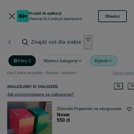
Przejdź do aplikacji
Otwórz
Otwieraj OLX jednym tapnięciem
Znajdź coś dla siebie
Filtry
·
1
Wybierz kategorię
Rybnik
Dla Ciebie wszystko - Rybnik i okolice!
Zobacz Więc
ZNALEŹLIŚMY 87 OGŁOSZEŃ
Jak pozycjonowane są ogłoszenia?
Zbiorniki Pojemniki na ekogroszek
Nowe
550 zł