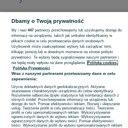
Dbamy o Twoją prywatność
Strona główna
Łódzkie
Rybnik
My i nasi
447
partnerzy przechowujemy lub uzyskujemy dostęp do
informacji na urządzeniu, takich jak unikalne identyfikatory w
KATEGORIA
plikach cookie w celu przetwarzania danych osobowych.
Użytkownik może zaakceptować wybory lub zarządzać nimi,
Skorzystaj z największego serwisu ogłoszeniowego - Rybnik i okolice! Kupuj to, czego pragniesz i sprzedawaj to, czego już nie potrzebujesz!
Zobacz Więc
klikając poniżej lub w dowolnym momencie na stronie polityki
prywatności. Te wybory będą sygnalizowane naszym partnerom i
nie będą miały wpływu na dane przeglądania.
Polityka cookies,
Mapa kategorii
Polityka Prywatności
Mapa miejscowości
Wraz z naszymi partnerami przetwarzamy dane w celu
zapewnienia:
Mapa ministron
Popularne wyszukiwania
Użycie dokładnych danych geolokalizacyjnych. Aktywne
skanowanie charakterystyki urządzenia do celów identyfikacji.
Rozumienie odbiorców dzięki statystyce lub kombinacji danych z
różnych źródeł. Przechowywanie informacji na urządzeniu lub
dostęp do nich. Pomiar efektywności reklam. Rozwój i ulepszanie
usług. Tworzenie profili w celu personalizacji treści. Tworzenie
profili w celu spersonalizowanych reklam. Wykorzystywanie
ograniczonych danych do wyboru reklam. Wykorzystywanie
ograniczonych danych do wyboru treści. Pomiar efektywności
treści. Wykorzystanie profili do wyboru spersonalizowanych reklam.