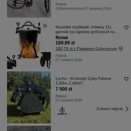
Rybnik
Odświeżono dnia 07 sierpnia 2026
Kociołek myśliwski żeliwny 11L
garnek na ognisko grill kocioł na
pieczonki na gulasz do potraw
Nowe
ciepłych dań
169,99 zł
180,79 zł z Pakietem Ochronnym
Rybnik
07 sierpnia 2026
Łycho - Krokodyl Zęby Palone
1,60m-2,40m!!
7 500 zł
Rybnik
07 sierpnia 2026
Zobacz więcej