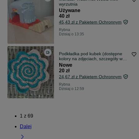
wyrzutnia
Używane
40 zł
45,43 zł z Pakietem Ochronnym
Rybna
Dzisiaj o 13:35
Podkładka pod kubek (dostępne
kolory na zdjęciach, szczegóły w
opisie))
Nowe
20 zł
24,67 zł z Pakietem Ochronnym
Rybna
Dzisiaj o 12:59
1
z
69
Dalej