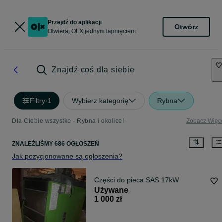
Przejdź do aplikacji
Otwórz
Otwieraj OLX jednym tapnięciem
Znajdź coś dla siebie
Filtry
·
1
Wybierz kategorię
Rybna
Dla Ciebie wszystko - Rybna i okolice!
Zobacz Więc
ZNALEŹLIŚMY 686 OGŁOSZEŃ
Jak pozycjonowane są ogłoszenia?
Części do pieca SAS 17kW
Używane
1 000 zł