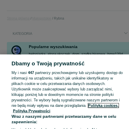
Strona główna
Małopolskie
Rybna
KATEGORIA
Popularne wyszukiwania
betoniarka
stopa skoczek
dom
szafka biurowa
bmw120d
drewno kominkowe
kirby
słoma
Dbamy o Twoją prywatność
Zobacz Więcej
My i nasi
447
partnerzy przechowujemy lub uzyskujemy dostęp do
informacji na urządzeniu, takich jak unikalne identyfikatory w
plikach cookie w celu przetwarzania danych osobowych.
Skorzystaj z największego serwisu ogłoszeniowego - Rybna i okolice! Kupuj to, czego pragniesz i sprzedawaj to, czego już nie potrzebujesz!
Zobacz Więc
Użytkownik może zaakceptować wybory lub zarządzać nimi,
klikając poniżej lub w dowolnym momencie na stronie polityki
Mapa kategorii
prywatności. Te wybory będą sygnalizowane naszym partnerom i
nie będą miały wpływu na dane przeglądania.
Polityka cookies,
Mapa miejscowości
Polityka Prywatności
Mapa ministron
Wraz z naszymi partnerami przetwarzamy dane w celu
Popularne wyszukiwania
zapewnienia: