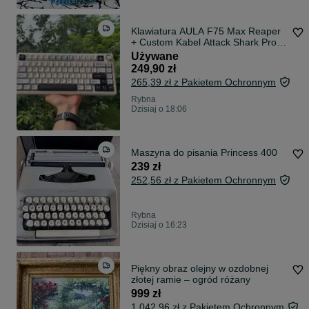
Klawiatura AULA F75 Max Reaper
+ Custom Kabel Attack Shark Pro!
Stan IDEALNY
Używane
249,90 zł
265,39 zł z Pakietem Ochronnym
Rybna
Dzisiaj o 18:06
Maszyna do pisania Princess 400
239 zł
252,56 zł z Pakietem Ochronnym
Rybna
Dzisiaj o 16:23
Piękny obraz olejny w ozdobnej
złotej ramie – ogród różany
999 zł
1 042,96 zł z Pakietem Ochronnym