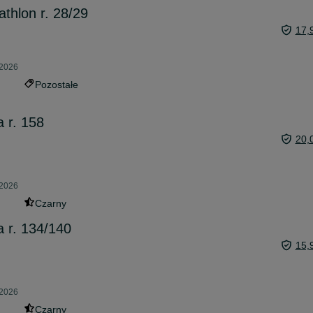
thlon r. 28/29
17,
 2026
Pozostałe
 r. 158
20,
 2026
Czarny
 r. 134/140
15,
 2026
Czarny