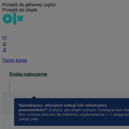
Przejdź do głównej części
Przejdź do stopki
Czat
Twoje konto
Dodaj ogłoszenie
Dla biznesu
opens in a new tab
Sprzedajesz, oferujesz usługi lub rekrutujesz
pracowników?
Zobacz, jak dzięki naszym rozwiązaniom dl
firm możesz dotrzeć do milionów użytkowników — i osiągną
swoje cele.