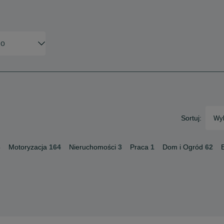
Sortuj:
Wyb
3
Motoryzacja
164
Nieruchomości
3
Praca
1
Dom i Ogród
62