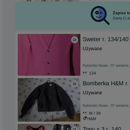
Zapisz 
Damy Ci zn
Sweter r. 134/14
Używane
Rybienko Nowe - 07 sierpnia
134
Bomberka H&M r.
Używane
Rybienko Nowe - 07 sierpnia
M / 38
H&M
Topy x 3 r. 140.