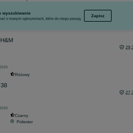
to wyszukiwanie
Zapisz
ać o nowych ogłoszeniach, które do niego pasują.
0 H&M
29,
 2026
Różowy
 38
27,
 2026
Czarny
Poliester