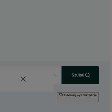
Odległość
+0 km
Szukaj
Obserwuj wyszukiwanie