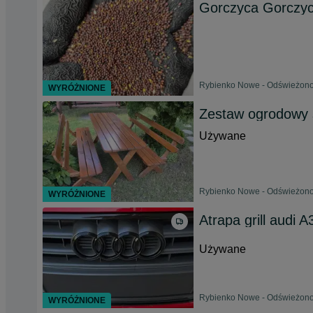
Gorczyca Gorczy
Rybienko Nowe - Odświeżono 
WYRÓŻNIONE
Zestaw ogrodowy s
Używane
Rybienko Nowe - Odświeżono 
WYRÓŻNIONE
Atrapa grill audi 
Używane
Rybienko Nowe - Odświeżono 
WYRÓŻNIONE