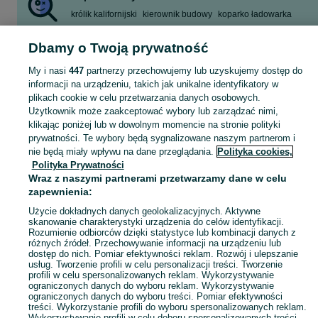
królik kalifornijski
kierownik budowy
koparko ładowarka
działki
kuchnia meble
helenka
rusztowanie wynajem
Dbamy o Twoją prywatność
rusztowanie choinkowe
Zobacz Więcej
My i nasi
447
partnerzy przechowujemy lub uzyskujemy dostęp do
informacji na urządzeniu, takich jak unikalne identyfikatory w
plikach cookie w celu przetwarzania danych osobowych.
Skorzystaj z największego serwisu ogłoszeniowego - Rusiec i okolice! Kupuj to, czego pragniesz i sprzedawaj to, czego już nie potrzebujesz!
Zobacz Więc
Użytkownik może zaakceptować wybory lub zarządzać nimi,
klikając poniżej lub w dowolnym momencie na stronie polityki
prywatności. Te wybory będą sygnalizowane naszym partnerom i
Mapa kategorii
nie będą miały wpływu na dane przeglądania.
Polityka cookies,
Mapa miejscowości
Polityka Prywatności
Mapa ministron
Wraz z naszymi partnerami przetwarzamy dane w celu
zapewnienia:
Popularne wyszukiwania
Użycie dokładnych danych geolokalizacyjnych. Aktywne
skanowanie charakterystyki urządzenia do celów identyfikacji.
Rozumienie odbiorców dzięki statystyce lub kombinacji danych z
różnych źródeł. Przechowywanie informacji na urządzeniu lub
dostęp do nich. Pomiar efektywności reklam. Rozwój i ulepszanie
usług. Tworzenie profili w celu personalizacji treści. Tworzenie
profili w celu spersonalizowanych reklam. Wykorzystywanie
ograniczonych danych do wyboru reklam. Wykorzystywanie
ograniczonych danych do wyboru treści. Pomiar efektywności
treści. Wykorzystanie profili do wyboru spersonalizowanych reklam.
Wykorzystywanie profili w celu doboru spersonalizowanych treści.