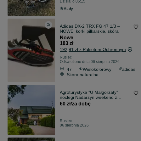
Dzisiaj o 05:15
Biały
Adidas DX-2 TRX FG 47 1/3 –
NOWE, korki piłkarskie, skóra
Nowe
183 zł
192,91 zł z Pakietem Ochronnym
Rusiec
Odświeżono dnia 06 sierpnia 2026
47
Wielokolorowy
adidas
Skóra naturalna
Agroturystyka "U Małgorzaty"
noclegi Nadarzyn weekend z
dziećmi dzieci
60 zł/za dobę
Rusiec
06 sierpnia 2026