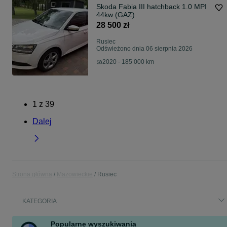
Skoda Fabia III hatchback 1.0 MPI
44kw (GAZ)
28 500 zł
Rusiec
Odświeżono dnia 06 sierpnia 2026
2020 - 185 000 km
1
z
39
Dalej
Strona główna
Mazowieckie
Rusiec
KATEGORIA
Popularne wyszukiwania