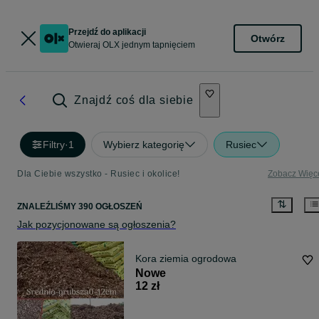
Przejdź do aplikacji
Otwórz
Otwieraj OLX jednym tapnięciem
Znajdź coś dla siebie
Filtry
·
1
Wybierz kategorię
Rusiec
Dla Ciebie wszystko - Rusiec i okolice!
Zobacz Więc
ZNALEŹLIŚMY 390 OGŁOSZEŃ
Jak pozycjonowane są ogłoszenia?
Kora ziemia ogrodowa
Nowe
12 zł