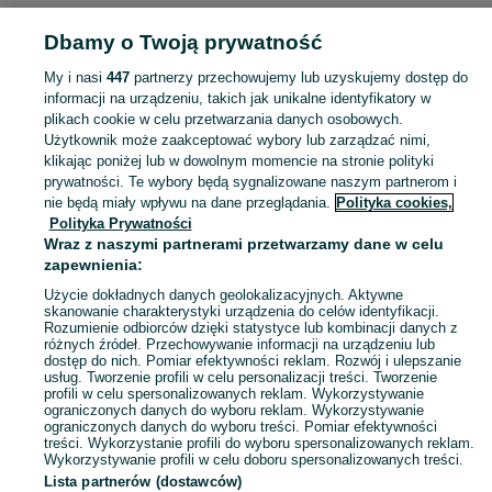
Dbamy o Twoją prywatność
Strona główna
Małopolskie
Rudnik
My i nasi
447
partnerzy przechowujemy lub uzyskujemy dostęp do
informacji na urządzeniu, takich jak unikalne identyfikatory w
KATEGORIA
plikach cookie w celu przetwarzania danych osobowych.
Użytkownik może zaakceptować wybory lub zarządzać nimi,
Skorzystaj z największego serwisu ogłoszeniowego - Rudnik i okolice! Kupuj to, czego pragniesz i sprzedawaj to, czego już nie potrzebujesz!
Zobacz Więc
klikając poniżej lub w dowolnym momencie na stronie polityki
prywatności. Te wybory będą sygnalizowane naszym partnerom i
nie będą miały wpływu na dane przeglądania.
Polityka cookies,
Mapa kategorii
Polityka Prywatności
Mapa miejscowości
Wraz z naszymi partnerami przetwarzamy dane w celu
zapewnienia:
Mapa ministron
Użycie dokładnych danych geolokalizacyjnych. Aktywne
Popularne wyszukiwania
skanowanie charakterystyki urządzenia do celów identyfikacji.
Rozumienie odbiorców dzięki statystyce lub kombinacji danych z
różnych źródeł. Przechowywanie informacji na urządzeniu lub
dostęp do nich. Pomiar efektywności reklam. Rozwój i ulepszanie
usług. Tworzenie profili w celu personalizacji treści. Tworzenie
profili w celu spersonalizowanych reklam. Wykorzystywanie
ograniczonych danych do wyboru reklam. Wykorzystywanie
ograniczonych danych do wyboru treści. Pomiar efektywności
treści. Wykorzystanie profili do wyboru spersonalizowanych reklam.
Wykorzystywanie profili w celu doboru spersonalizowanych treści.
Lista partnerów (dostawców)