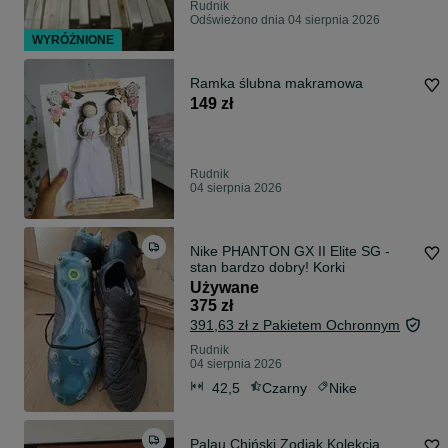
Rudnik
Odświeżono dnia 04 sierpnia 2026
WYRÓŻNIONE
Ramka ślubna makramowa
149 zł
Rudnik
04 sierpnia 2026
Nike PHANTON GX II Elite SG -
stan bardzo dobry! Korki
Używane
375 zł
391,63 zł z Pakietem Ochronnym
Rudnik
04 sierpnia 2026
42,5
Czarny
Nike
Palau Chiński Zodiak Kolekcja