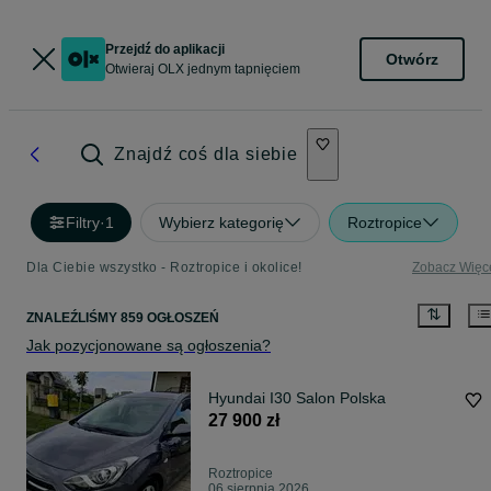
Przejdź do aplikacji
Otwórz
Otwieraj OLX jednym tapnięciem
Znajdź coś dla siebie
Filtry
·
1
Wybierz kategorię
Roztropice
Dla Ciebie wszystko - Roztropice i okolice!
Zobacz Więc
ZNALEŹLIŚMY 859 OGŁOSZEŃ
Jak pozycjonowane są ogłoszenia?
Hyundai I30 Salon Polska
27 900 zł
Roztropice
06 sierpnia 2026