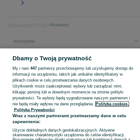
Strona główna
Śląskie
Roztropice
KATEGORIA
Popularne wyszukiwania
Dbamy o Twoją prywatność
wynajem
My i nasi
447
partnerzy przechowujemy lub uzyskujemy dostęp do
informacji na urządzeniu, takich jak unikalne identyfikatory w
plikach cookie w celu przetwarzania danych osobowych.
Skorzystaj z największego serwisu ogłoszeniowego - Roztropice i okolice! Kupuj to, czego pragniesz i sprzedawaj to, czego już nie potrzebujesz!
Zobacz Więc
Użytkownik może zaakceptować wybory lub zarządzać nimi,
klikając poniżej lub w dowolnym momencie na stronie polityki
Mapa kategorii
prywatności. Te wybory będą sygnalizowane naszym partnerom i
nie będą miały wpływu na dane przeglądania.
Polityka cookies,
Mapa miejscowości
Polityka Prywatności
Mapa ministron
Wraz z naszymi partnerami przetwarzamy dane w celu
Popularne wyszukiwania
zapewnienia:
Użycie dokładnych danych geolokalizacyjnych. Aktywne
skanowanie charakterystyki urządzenia do celów identyfikacji.
Rozumienie odbiorców dzięki statystyce lub kombinacji danych z