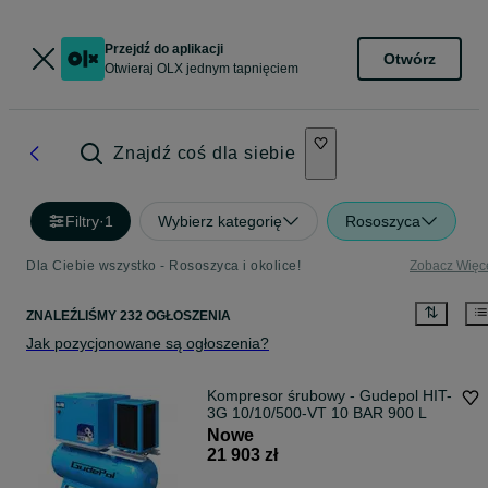
Przejdź do aplikacji
Otwórz
Otwieraj OLX jednym tapnięciem
Znajdź coś dla siebie
Filtry
·
1
Wybierz kategorię
Rososzyca
Dla Ciebie wszystko - Rososzyca i okolice!
Zobacz Więc
ZNALEŹLIŚMY 232 OGŁOSZENIA
Jak pozycjonowane są ogłoszenia?
Kompresor śrubowy - Gudepol HIT-
3G 10/10/500-VT 10 BAR 900 L
Nowe
21 903 zł