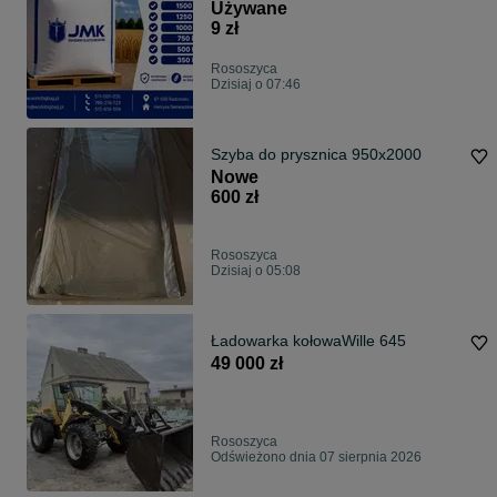
cała Polska
Używane
9 zł
Rososzyca
Dzisiaj o 07:46
Szyba do prysznica 950x2000
Nowe
600 zł
Rososzyca
Dzisiaj o 05:08
Ładowarka kołowaWille 645
49 000 zł
Rososzyca
Odświeżono dnia 07 sierpnia 2026