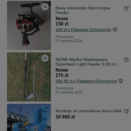
Nowy kołowrotek Nytro Impax
Feeder
Nowe
150 zł
160 zł z Pakietem Ochronnym
Rososzyca
07 sierpnia 2026
NOWA Wędka Shakespeare
Superteam Light Feeder 3,30 m /
45 g
Nowe
270 zł
284,80 zł z Pakietem Ochronnym
Rososzyca
07 sierpnia 2026
Kombajn do ziemniakow Anna z644
10 900 zł