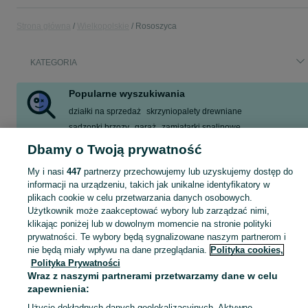
Strona główna
Wielkopolskie
Rososzyca
KATEGORIA
Popularne wyszukiwania
działki na sprzedaż
skrzyniopalety drewniane
sadzonki brzozy
garaż
zamiatarki spalinowe
gospodarstwo rolne
nieruchomość
zamiatarka spalinowa
Dbamy o Twoją prywatność
Zobacz Więcej
My i nasi
447
partnerzy przechowujemy lub uzyskujemy dostęp do
informacji na urządzeniu, takich jak unikalne identyfikatory w
plikach cookie w celu przetwarzania danych osobowych.
Skorzystaj z największego serwisu ogłoszeniowego - Rososzyca i okolice! Kupuj to, czego pragniesz i sprzedawaj to, czego już nie potrzebujesz!
Zobacz Więc
Użytkownik może zaakceptować wybory lub zarządzać nimi,
klikając poniżej lub w dowolnym momencie na stronie polityki
Mapa kategorii
prywatności. Te wybory będą sygnalizowane naszym partnerom i
nie będą miały wpływu na dane przeglądania.
Polityka cookies,
Mapa miejscowości
Polityka Prywatności
Mapa ministron
Wraz z naszymi partnerami przetwarzamy dane w celu
Popularne wyszukiwania
zapewnienia:
Użycie dokładnych danych geolokalizacyjnych. Aktywne