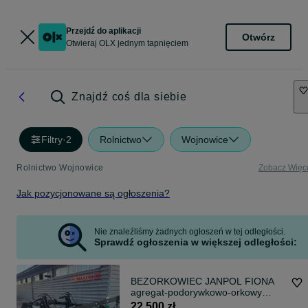
Przejdź do aplikacji
Otwórz
Otwieraj OLX jednym tapnięciem
Znajdź coś dla siebie
Filtry
·
2
Rolnictwo
Wojnowice
Rolnictwo Wojnowice
Zobacz Więc
Jak pozycjonowane są ogłoszenia?
Nie znaleźliśmy żadnych ogłoszeń w tej odległości.
Sprawdź ogłoszenia w większej odległości:
BEZORKOWIEC JANPOL FIONA
agregat-podorywkowo-orkowy
hydra. regulacja
22 500 zł