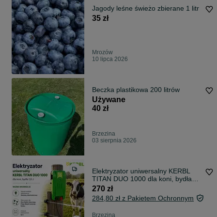
Jagody leśne świeżo zbierane 1 litr
35 zł
Mrozów
10 lipca 2026
Beczka plastikowa 200 litrów
Używane
40 zł
Brzezina
03 sierpnia 2026
Elektryzator uniwersalny KERBL
TITAN DUO 1000 dla koni, bydła
1,0 J
270 zł
284,80 zł z Pakietem Ochronnym
Brzezina