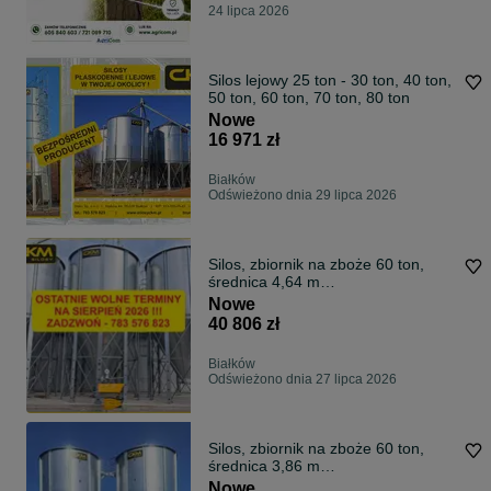
24 lipca 2026
Silos lejowy 25 ton - 30 ton, 40 ton,
50 ton, 60 ton, 70 ton, 80 ton
Nowe
16 971 zł
Białków
Odświeżono dnia 29 lipca 2026
Silos, zbiornik na zboże 60 ton,
średnica 4,64 m
POLSKI_NOWY_PRODUCENT_na
Nowe
żniwa
40 806 zł
Białków
Odświeżono dnia 27 lipca 2026
Silos, zbiornik na zboże 60 ton,
średnica 3,86 m
POLSKI_NOWY_PRODUCENT_na
Nowe