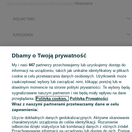
Strona główna
Rolnictwo
Dolnośląskie
Wojnowice
ROLNICTWO
KATEGORIA
Zobacz Więc
Sprzedaż artykułów rolniczych Wojnowice ▶️ maszyny rolnicze, produkty rolne i inne ✅ Nowe i używane w dobrych cenach ✌ Znajdź oferty na OLX.pl!
Dbamy o Twoją prywatność
My i nasi
447
partnerzy przechowujemy lub uzyskujemy dostęp do
Mapa kategorii
informacji na urządzeniu, takich jak unikalne identyfikatory w plikach
Mapa miejscowości
cookie w celu przetwarzania danych osobowych. Użytkownik może
Mapa ministron
zaakceptować wybory lub zarządzać nimi, klikając poniżej lub w
dowolnym momencie na stronie polityki prywatności. Te wybory będą
Popularne wyszukiwania
sygnalizowane naszym partnerom i nie będą miały wpływu na dane
przeglądania.
Polityka cookies,
Polityka Prywatności
Wraz z naszymi partnerami przetwarzamy dane w celu
zapewnienia:
Użycie dokładnych danych geolokalizacyjnych. Aktywne skanowanie
charakterystyki urządzenia do celów identyfikacji. Rozumienie
odbiorców dzięki statystyce lub kombinacji danych z różnych źródeł.
Przechowywanie informacji na urządzeniu lub dostęp do nich. Pomiar