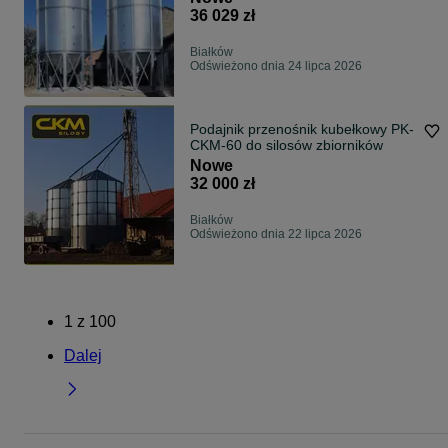
żniwa
36 029 zł
Białków
Odświeżono dnia 24 lipca 2026
Podajnik przenośnik kubełkowy PK-
CKM-60 do silosów zbiorników
Nowe
32 000 zł
Białków
Odświeżono dnia 22 lipca 2026
1
z
100
Dalej