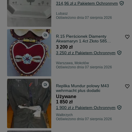
polmisek . Biala porcelana
314,96 zł z Pakietem Ochronnym
Rosenthal. Naczynie do serwowani
Lubasz
Odświeżono dnia 07 sierpnia 2026
R.15 Pierścionek Diamenty
Akwamaryn 1.4ct Złoto 585
WYCENA
3 200 zł
3 250 zł z Pakietem Ochronnym
Warszawa, Mokotów
Odświeżono dnia 07 sierpnia 2026
Replika Mundur polowy M43
wehrmacht plus dodatki
Używane
1 850 zł
1 900 zł z Pakietem Ochronnym
Wałbrzych
Odświeżono dnia 07 sierpnia 2026