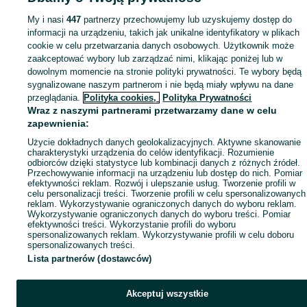
Mapa kategorii
My i nasi
447
partnerzy przechowujemy lub uzyskujemy dostęp do
Mapa miejscowości
informacji na urządzeniu, takich jak unikalne identyfikatory w plikach
Mapa ministron
cookie w celu przetwarzania danych osobowych. Użytkownik może
zaakceptować wybory lub zarządzać nimi, klikając poniżej lub w
Popularne wyszukiwania
dowolnym momencie na stronie polityki prywatności. Te wybory będą
sygnalizowane naszym partnerom i nie będą miały wpływu na dane
przeglądania.
Polityka cookies,
Polityka Prywatności
Wraz z naszymi partnerami przetwarzamy dane w celu
zapewnienia:
Użycie dokładnych danych geolokalizacyjnych. Aktywne skanowanie
charakterystyki urządzenia do celów identyfikacji. Rozumienie
odbiorców dzięki statystyce lub kombinacji danych z różnych źródeł.
Przechowywanie informacji na urządzeniu lub dostęp do nich. Pomiar
efektywności reklam. Rozwój i ulepszanie usług. Tworzenie profili w
celu personalizacji treści. Tworzenie profili w celu spersonalizowanych
reklam. Wykorzystywanie ograniczonych danych do wyboru reklam.
Wykorzystywanie ograniczonych danych do wyboru treści. Pomiar
efektywności treści. Wykorzystanie profili do wyboru
spersonalizowanych reklam. Wykorzystywanie profili w celu doboru
spersonalizowanych treści.
Lista partnerów (dostawców)
Akceptuj wszystkie