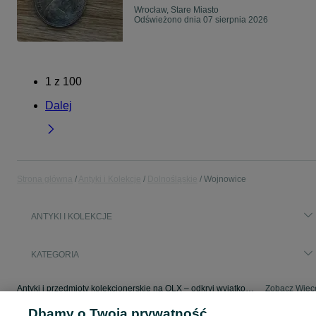
Wrocław, Stare Miasto
Odświeżono dnia 07 sierpnia 2026
1
z
100
Dalej
Strona główna
Antyki i Kolekcje
Dolnośląskie
Wojnowice
ANTYKI I KOLEKCJE
KATEGORIA
Antyki i przedmioty kolekcjonerskie na OLX – odkryj wyjątkowe oferty antyków i rzadkich przedmiotów. Sprawdź unikalne kolekcje! Wojnowice i okolice.
Zobacz Więc
Dbamy o Twoją prywatność