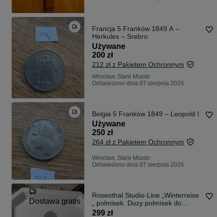
Francja 5 Franków 1849 A –
Herkules – Srebro
Używane
200 zł
212 zł z Pakietem Ochronnym
Wrocław, Stare Miasto
Odświeżono dnia 07 sierpnia 2026
Belgia 5 Franków 1849 – Leopold I
Używane
250 zł
264 zł z Pakietem Ochronnym
Wrocław, Stare Miasto
Odświeżono dnia 07 sierpnia 2026
Rosenthal Studio-Line „Winterreise
Dostawa gratis
„ polmisek. Duzy polmisek do
serwowania dan . Elegancki
299 zł