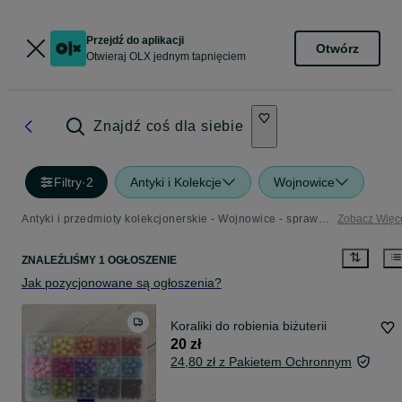
Przejdź do aplikacji
Otwórz
Otwieraj OLX jednym tapnięciem
Znajdź coś dla siebie
Filtry
·
2
Antyki i Kolekcje
Wojnowice
Antyki i przedmioty kolekcjonerskie - Wojnowice - sprawdź ogłoszenia w Twojej okolicy
Zobacz Więc
ZNALEŹLIŚMY 1 OGŁOSZENIE
Jak pozycjonowane są ogłoszenia?
Koraliki do robienia biżuterii
20 zł
24,80 zł z Pakietem Ochronnym