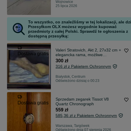
Wojnowice
25 lipca 2026
To wszystko, co znaleźliśmy w tej lokalizacji, ale dz
Przesyłkom OLX możesz wygodnie kupować
przedmioty z całej Polski. Sprawdź te ogłoszenia z
dostępną przesyłką:
Valeri Stratovich, Akt 2, 27x32 cm +
Dostawa gratis
elegancka rama, możliwe
stworzenie dyptyku (patrz 2
300 zł
ogłoszenie)
316 zł z Pakietem Ochronnym
Białystok, Centrum
Odświeżono dzisiaj o 00:23
Sprzedam zegarek Tissot V8
Dostawa gratis
Quartz Chronograph
559 zł
585,36 zł z Pakietem Ochronnym
Warszawa, Targówek
Odświeżono dnia 07 sierpnia 2026