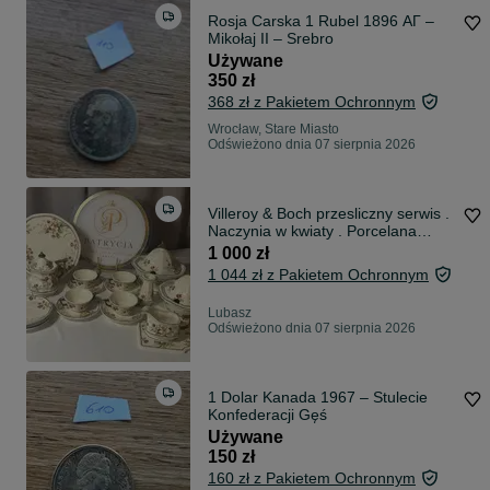
Rosja Carska 1 Rubel 1896 АГ –
Mikołaj II – Srebro
Używane
350 zł
368 zł z Pakietem Ochronnym
Wrocław, Stare Miasto
Odświeżono dnia 07 sierpnia 2026
Villeroy & Boch przesliczny serwis .
Naczynia w kwiaty . Porcelana
Villeroy & Boch . Duza waza do
1 000 zł
zupy. Piekna sosjerka . Duzy talerz
1 044 zł z Pakietem Ochronnym
do ciasta .
Lubasz
Odświeżono dnia 07 sierpnia 2026
1 Dolar Kanada 1967 – Stulecie
Konfederacji Gęś
Używane
150 zł
160 zł z Pakietem Ochronnym