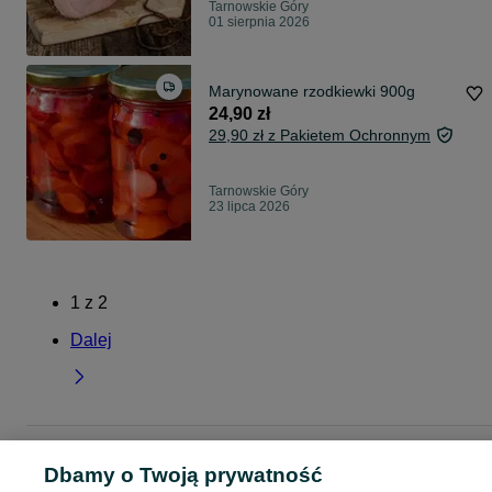
Tarnowskie Góry
01 sierpnia 2026
Marynowane rzodkiewki 900g
24,90 zł
29,90 zł z Pakietem Ochronnym
Tarnowskie Góry
23 lipca 2026
1
z
2
Dalej
Strona główna
Rolnictwo
Ryneczek
Pozostałe
Pozostałe - Śląskie
Dbamy o Twoją prywatność
Pozostałe - Tarnowskie Góry