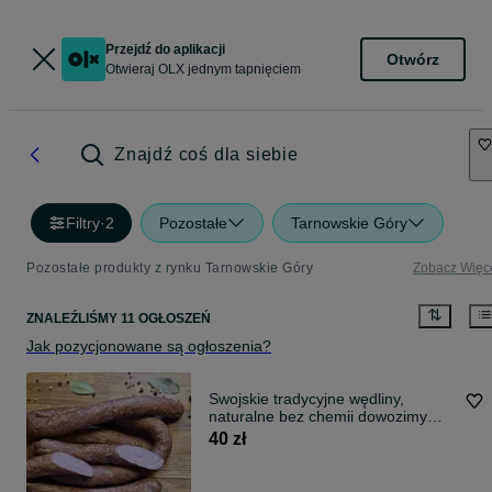
Przejdź do aplikacji
Otwórz
Otwieraj OLX jednym tapnięciem
Znajdź coś dla siebie
Filtry
·
2
Pozostałe
Tarnowskie Góry
Pozostałe produkty z rynku Tarnowskie Góry
Zobacz Więc
ZNALEŹLIŚMY 11 OGŁOSZEŃ
Jak pozycjonowane są ogłoszenia?
Swojskie tradycyjne wędliny,
naturalne bez chemii dowozimy
pod drzwi
40 zł