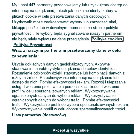
My i nasi
447
partnerzy przechowujemy lub uzyskujemy dostęp do
informacji na urządzeniu, takich jak unikalne identyfikatory w
KATEGORIA
plikach cookie w celu przetwarzania danych osobowych.
Użytkownik może zaakceptować wybory lub zarządzać nimi,
Zobacz Więc
Sprzedaż pozostałych produktów z rynku Tarnowskie Góry ▶️ zioła, nasiona i inne ✅ hurtowo i detalicznie w atrakcyjnych cenach ✌ Znajdź oferty na OLX.pl!
klikając poniżej lub w dowolnym momencie na stronie polityki
prywatności. Te wybory będą sygnalizowane naszym partnerom i
nie będą miały wpływu na dane przeglądania.
Polityka cookies,
Mapa kategorii
Polityka Prywatności
Mapa miejscowości
Wraz z naszymi partnerami przetwarzamy dane w celu
zapewnienia:
Mapa ministron
Użycie dokładnych danych geolokalizacyjnych. Aktywne
Popularne wyszukiwania
skanowanie charakterystyki urządzenia do celów identyfikacji.
Rozumienie odbiorców dzięki statystyce lub kombinacji danych z
różnych źródeł. Przechowywanie informacji na urządzeniu lub
dostęp do nich. Pomiar efektywności reklam. Rozwój i ulepszanie
usług. Tworzenie profili w celu personalizacji treści. Tworzenie
profili w celu spersonalizowanych reklam. Wykorzystywanie
ograniczonych danych do wyboru reklam. Wykorzystywanie
ograniczonych danych do wyboru treści. Pomiar efektywności
treści. Wykorzystanie profili do wyboru spersonalizowanych reklam.
Wykorzystywanie profili w celu doboru spersonalizowanych treści.
Lista partnerów (dostawców)
Akceptuj wszystkie