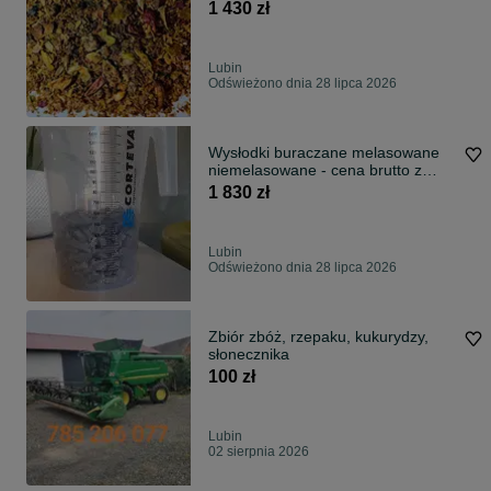
1 430 zł
Lubin
Odświeżono dnia 28 lipca 2026
Wysłodki buraczane melasowane
niemelasowane - cena brutto z
DOSTAWA
1 830 zł
Lubin
Odświeżono dnia 28 lipca 2026
Zbiór zbóż, rzepaku, kukurydzy,
słonecznika
100 zł
Lubin
02 sierpnia 2026