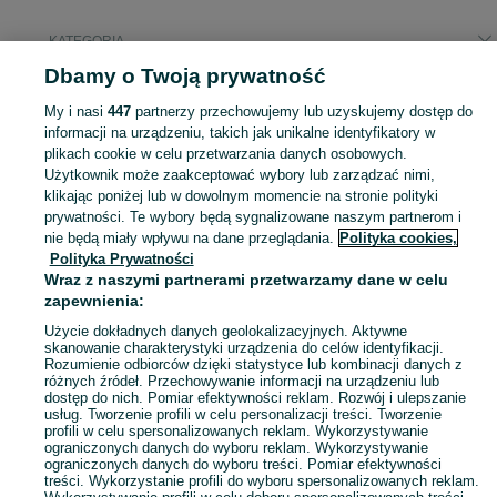
KATEGORIA
Dbamy o Twoją prywatność
Popularne wyszukiwania
My i nasi
447
partnerzy przechowujemy lub uzyskujemy dostęp do
owies
kukurydza
informacji na urządzeniu, takich jak unikalne identyfikatory w
plikach cookie w celu przetwarzania danych osobowych.
Użytkownik może zaakceptować wybory lub zarządzać nimi,
Zobacz Więc
Sprzedaż produktów rolnych Lubin ▶️ zboża, słoma, siano, rzepak i buraki ✅ Sprzedaż w atrakcyjnych cenach ✌ Znajdź atrakcyjne oferty na OLX.pl!
klikając poniżej lub w dowolnym momencie na stronie polityki
prywatności. Te wybory będą sygnalizowane naszym partnerom i
nie będą miały wpływu na dane przeglądania.
Polityka cookies,
Mapa kategorii
Polityka Prywatności
Mapa miejscowości
Wraz z naszymi partnerami przetwarzamy dane w celu
zapewnienia:
Mapa ministron
Popularne wyszukiwania
Użycie dokładnych danych geolokalizacyjnych. Aktywne
skanowanie charakterystyki urządzenia do celów identyfikacji.
Rozumienie odbiorców dzięki statystyce lub kombinacji danych z
różnych źródeł. Przechowywanie informacji na urządzeniu lub
dostęp do nich. Pomiar efektywności reklam. Rozwój i ulepszanie
usług. Tworzenie profili w celu personalizacji treści. Tworzenie
profili w celu spersonalizowanych reklam. Wykorzystywanie
ograniczonych danych do wyboru reklam. Wykorzystywanie
ograniczonych danych do wyboru treści. Pomiar efektywności
treści. Wykorzystanie profili do wyboru spersonalizowanych reklam.