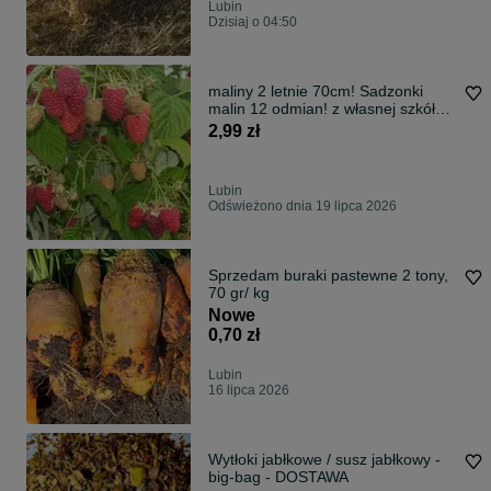
Lubin
Dzisiaj o 04:50
maliny 2 letnie 70cm! Sadzonki
malin 12 odmian! z własnej szkółki
CAC
2,99 zł
Lubin
Odświeżono dnia 19 lipca 2026
Sprzedam buraki pastewne 2 tony,
70 gr/ kg
Nowe
0,70 zł
Lubin
16 lipca 2026
Wytłoki jabłkowe / susz jabłkowy -
big-bag - DOSTAWA