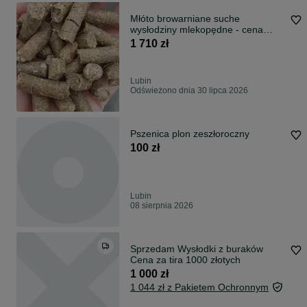
Młóto browarniane suche
wysłodziny mlekopędne - cena
brutto z dostawą!
1 710 zł
Lubin
Odświeżono dnia 30 lipca 2026
Pszenica plon zeszłoroczny
100 zł
Lubin
08 sierpnia 2026
Sprzedam Wysłodki z buraków
Cena za tira 1000 złotych
1 000 zł
1 044 zł z Pakietem Ochronnym