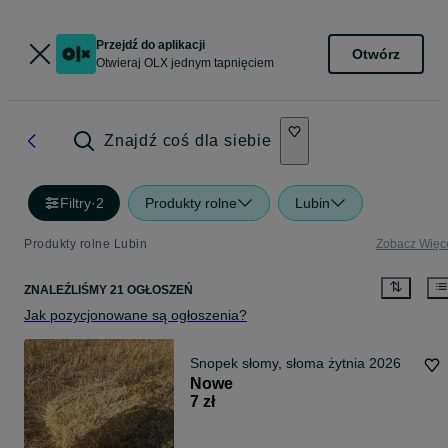
Przejdź do aplikacji
Otwórz
Otwieraj OLX jednym tapnięciem
Znajdź coś dla siebie
Filtry
·
2
Produkty rolne
Lubin
Produkty rolne Lubin
Zobacz Więc
ZNALEŹLIŚMY 21 OGŁOSZEŃ
Jak pozycjonowane są ogłoszenia?
Snopek słomy, słoma żytnia 2026
Nowe
7 zł