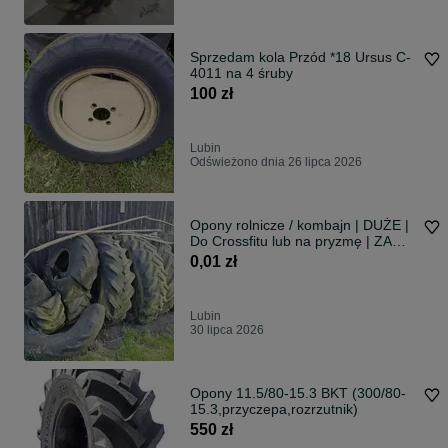
Sprzedam kola Przód *18 Ursus C-
4011 na 4 śruby
100 zł
Lubin
Odświeżono dnia 26 lipca 2026
Opony rolnicze / kombajn | DUŻE |
Do Crossfitu lub na pryzmę | ZA
DARMO
0,01 zł
Lubin
30 lipca 2026
Opony 11.5/80-15.3 BKT (300/80-
15.3,przyczepa,rozrzutnik)
550 zł