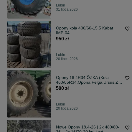
Lubin
31 lipca 2026
Opony koła 400/60-15.5 Kabat
IMP-04
(nowe,wzmocnione,leśne,wysyłka)
950 zł
Lubin
20 lipca 2026
Opony 18.4R34 ÖZKA (Koła
460/85R34,Opona,Felga,Ursus,Zet
or,Transport)
500 zł
Lubin
20 lipca 2026
Nowe Opony 18.4-26 | 2x 480/80-
26 + 2x 16/70-20 kpl 4szt