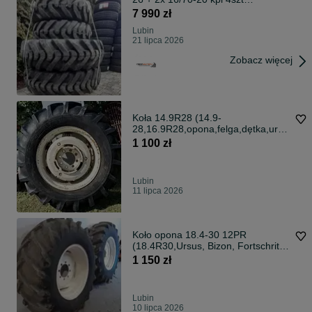
Dostawa0zł
7 990 zł
Lubin
21 lipca 2026
Zobacz więcej
Koła 14.9R28 (14.9-
28,16.9R28,opona,felga,dętka,ursu
s c360)
1 100 zł
Lubin
11 lipca 2026
Koło opona 18.4-30 12PR
(18.4R30,Ursus, Bizon, Fortschritt)
Pneumant
1 150 zł
Lubin
10 lipca 2026