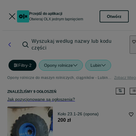
Przejdź do aplikacji
Otwórz
Otwieraj OLX jednym tapnięciem
Wyszukaj według nazwy lub kodu
części
Filtry
·
2
Opony rolnicze
Lubin
Opony rolnicze do maszyn rolniczych, ciągników - Lubin - sprawdź kategorię Rolnictwo
Zobacz Więc
ZNALEŹLIŚMY 9 OGŁOSZEŃ
Jak pozycjonowane są ogłoszenia?
Koło 23.1-26 (opona)
200 zł