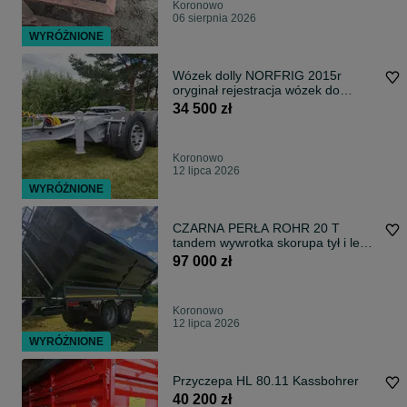
Koronowo
06 sierpnia 2026
WYRÓŻNIONE
Wózek dolly NORFRIG 2015r
oryginał rejestracja wózek do
naczep FLIEGL SAF
34 500 zł
Koronowo
12 lipca 2026
WYRÓŻNIONE
CZARNA PERŁA ROHR 20 T
tandem wywrotka skorupa tył i lewa
strona koła 650
97 000 zł
Koronowo
12 lipca 2026
WYRÓŻNIONE
Przyczepa HL 80.11 Kassbohrer
40 200 zł