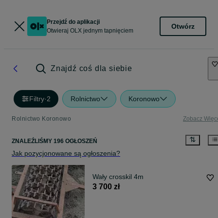
Przejdź do aplikacji
Otwórz
Otwieraj OLX jednym tapnięciem
Znajdź coś dla siebie
Filtry
·
2
Rolnictwo
Koronowo
Rolnictwo Koronowo
Zobacz Więc
ZNALEŹLIŚMY 196 OGŁOSZEŃ
Jak pozycjonowane są ogłoszenia?
Wały crosskil 4m
3 700 zł