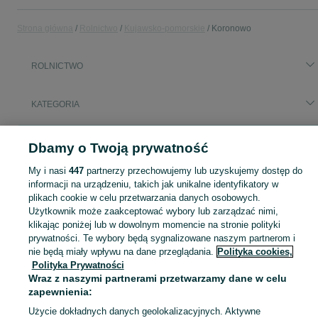
Strona główna
Rolnictwo
Kujawsko-pomorskie
Koronowo
ROLNICTWO
KATEGORIA
Popularne wyszukiwania
Dbamy o Twoją prywatność
dalbo
My i nasi
447
partnerzy przechowujemy lub uzyskujemy dostęp do
informacji na urządzeniu, takich jak unikalne identyfikatory w
Zobacz Więc
Sprzedaż artykułów rolniczych Koronowo ▶️ maszyny rolnicze, produkty rolne i inne ✅ Nowe i używane w dobrych cenach ✌ Znajdź oferty na OLX.pl!
plikach cookie w celu przetwarzania danych osobowych.
Użytkownik może zaakceptować wybory lub zarządzać nimi,
klikając poniżej lub w dowolnym momencie na stronie polityki
Mapa kategorii
prywatności. Te wybory będą sygnalizowane naszym partnerom i
nie będą miały wpływu na dane przeglądania.
Polityka cookies,
Mapa miejscowości
Polityka Prywatności
Mapa ministron
Wraz z naszymi partnerami przetwarzamy dane w celu
Popularne wyszukiwania
zapewnienia:
Użycie dokładnych danych geolokalizacyjnych. Aktywne