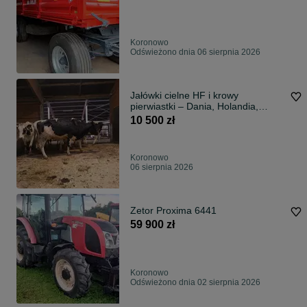
Koronowo
Odświeżono dnia 06 sierpnia 2026
Jałówki cielne HF i krowy
pierwiastki – Dania, Holandia,
Niemcy Wysoka wydajność
10 500 zł
mleczna
Koronowo
06 sierpnia 2026
Zetor Proxima 6441
59 900 zł
Koronowo
Odświeżono dnia 02 sierpnia 2026