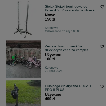
Stojak Stojaki treningowe do
Przeszkód Przeszkody Jeździeckie
koń koni
Nowe
150 zł
Koronowo
Odświeżono dzisiaj o 08:03
Zestaw dwóch rowerków
dzieciecych cena za komplet
Używane
100 zł
Koronowo
29 lipca 2026
Hulajnoga elektryczna DUCATI
PRO II PLUS
Używane
499 zł