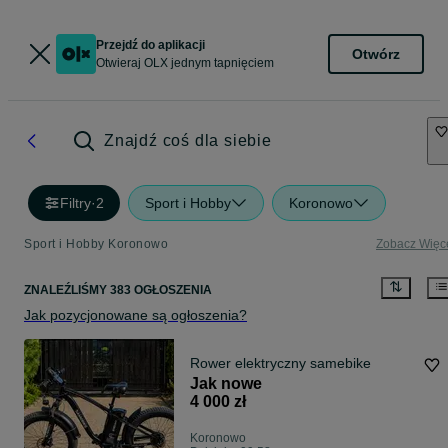
Przejdź do aplikacji
Otwórz
Otwieraj OLX jednym tapnięciem
Znajdź coś dla siebie
Filtry
·
2
Sport i Hobby
Koronowo
Sport i Hobby Koronowo
Zobacz Więc
ZNALEŹLIŚMY 383 OGŁOSZENIA
Jak pozycjonowane są ogłoszenia?
Rower elektryczny samebike
Jak nowe
4 000 zł
Koronowo