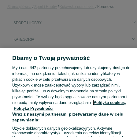
Strona główna
Sport i Hobby
Kujawsko-pomorskie
Koronowo
SPORT I HOBBY
KATEGORIA
Popularne wyszukiwania
Dbamy o Twoją prywatność
ogórki
My i nasi
447
partnerzy przechowujemy lub uzyskujemy dostęp do
informacji na urządzeniu, takich jak unikalne identyfikatory w
Zobacz Więc
plikach cookie w celu przetwarzania danych osobowych.
Sprzedaż sprzętu sportowego i hobby Koronowo ▶️ Szeroki wybór produktów ✅ Nowe i używane w atrakcyjnych cenach ✌ Sprawdź ogłoszenia na OLX.pl!
Użytkownik może zaakceptować wybory lub zarządzać nimi,
klikając poniżej lub w dowolnym momencie na stronie polityki
Mapa kategorii
prywatności. Te wybory będą sygnalizowane naszym partnerom i
nie będą miały wpływu na dane przeglądania.
Polityka cookies,
Mapa miejscowości
Polityka Prywatności
Mapa ministron
Wraz z naszymi partnerami przetwarzamy dane w celu
Popularne wyszukiwania
zapewnienia:
Użycie dokładnych danych geolokalizacyjnych. Aktywne
skanowanie charakterystyki urządzenia do celów identyfikacji.