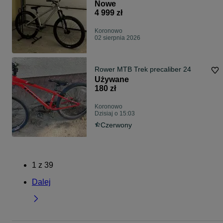
Nowe
4 999 zł
Koronowo
02 sierpnia 2026
Rower MTB Trek precaliber 24
Używane
180 zł
Koronowo
Dzisiaj o 15:03
Czerwony
1
z
39
Dalej