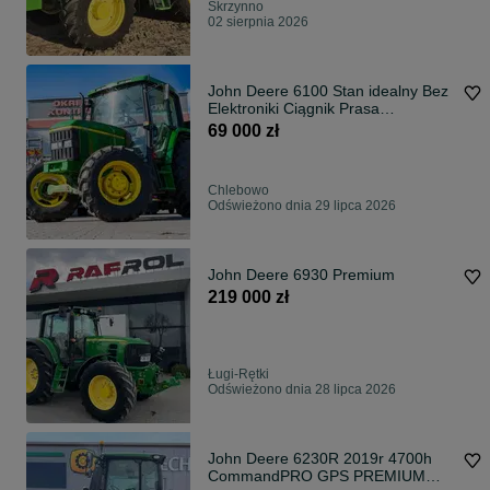
Skrzynno
02 sierpnia 2026
John Deere 6100 Stan idealny Bez
Elektroniki Ciągnik Prasa
Rozrzutnik Obornika JOHN DEERE
69 000 zł
6100 Bez Elektryki – 75 KM – 4X4
– 1994 Rok – Stan Idealny
Chlebowo
Odświeżono dnia 29 lipca 2026
John Deere 6930 Premium
219 000 zł
Ługi-Rętki
Odświeżono dnia 28 lipca 2026
John Deere 6230R 2019r 4700h
CommandPRO GPS PREMIUM