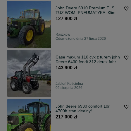
John Deere 6910 Premium TLS,
TUZ WOM, PNEUMATYKA ,Klima
Niemcy Nowe opony tyl 650
127 900 zł
Raszków
Odświeżono dnia 27 lipca 2026
Case maxum 110 cvx z turem john
Deere 6430 fendt 312 deutz fahr
143 900 zł
Jabłoń Kościelna
02 sierpnia 2026
John deere 6930 comfort 10r
4700h stan idealny!
217 000 zł