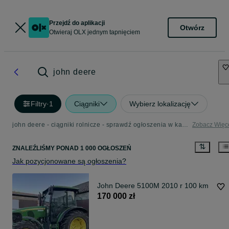
Przejdź do aplikacji
Otwórz
Otwieraj OLX jednym tapnięciem
john deere
Filtry
·
1
Ciągniki
Wybierz lokalizację
john deere - ciągniki rolnicze - sprawdź ogłoszenia w kategorii Rolnictwo
Zobacz Więc
ZNALEŹLIŚMY
PONAD
1 000 OGŁOSZEŃ
Jak pozycjonowane są ogłoszenia?
John Deere 5100M 2010 r 100 km
170 000 zł