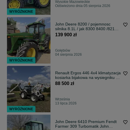
Wysokie Mazowieckie
Odświeżono dnia 05 sierpnia 2026
WYRÓŻNIONE
John Deere 8200 / pojemnosc
silnika 8.1L / jak 8300 8400 /8210
PIEKNY STAN
139 900 zł
Gołębiów
04 sierpnia 2026
WYRÓŻNIONE
Renault Ergos 446 4x4 klimatyzacja
kosiarka bijakowa na wysiegniku tur
ladowacz czolowy, Class Celtis 446,
88 500 zł
John Deere
Września
13 lipca 2026
WYRÓŻNIONE
John Deere 6410 Premium Fendt
Farmer 309 Turbomatik John