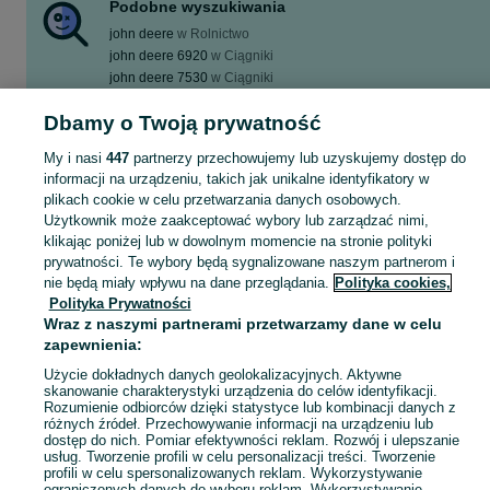
Podobne wyszukiwania
john deere
w
Rolnictwo
john deere 6920
w
Ciągniki
john deere 7530
w
Ciągniki
john deere 7810
w
Ciągniki
Dbamy o Twoją prywatność
john deere
w
Kombajny
Zobacz Więcej
My i nasi
447
partnerzy przechowujemy lub uzyskujemy dostęp do
informacji na urządzeniu, takich jak unikalne identyfikatory w
plikach cookie w celu przetwarzania danych osobowych.
Potrzebujesz nowego ciągnika? Niech moc będzie z Tobą! john deere w Twojej okolicy - tylko w kategorii Ciągniki na OLX!
Zobacz Więc
Użytkownik może zaakceptować wybory lub zarządzać nimi,
klikając poniżej lub w dowolnym momencie na stronie polityki
Mapa kategorii
prywatności. Te wybory będą sygnalizowane naszym partnerom i
nie będą miały wpływu na dane przeglądania.
Polityka cookies,
Mapa miejscowości
Polityka Prywatności
Mapa ministron
Wraz z naszymi partnerami przetwarzamy dane w celu
zapewnienia:
Popularne wyszukiwania
Użycie dokładnych danych geolokalizacyjnych. Aktywne
skanowanie charakterystyki urządzenia do celów identyfikacji.
Rozumienie odbiorców dzięki statystyce lub kombinacji danych z
różnych źródeł. Przechowywanie informacji na urządzeniu lub
dostęp do nich. Pomiar efektywności reklam. Rozwój i ulepszanie
usług. Tworzenie profili w celu personalizacji treści. Tworzenie
profili w celu spersonalizowanych reklam. Wykorzystywanie
ograniczonych danych do wyboru reklam. Wykorzystywanie