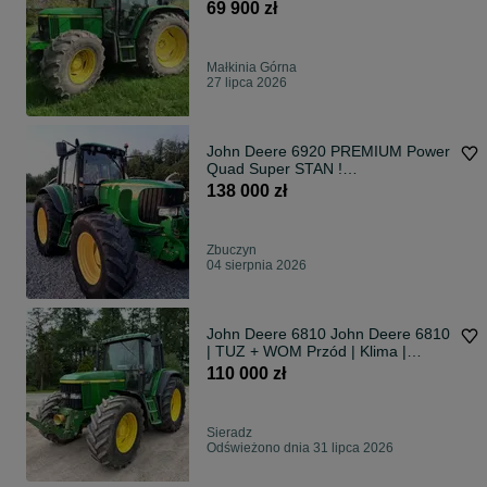
Deere 6410 Premium Fendt
69 900 zł
Farmer 309 Turbomatik
Małkinia Górna
27 lipca 2026
John Deere 6920 PREMIUM Power
Quad Super STAN !
6820.6620.6830 Arion 630.640
138 000 zł
Axion 810 820 Ares 725 697
Zbuczyn
04 sierpnia 2026
John Deere 6810 John Deere 6810
| TUZ + WOM Przód | Klima |
Sprowadzony | 1998
110 000 zł
Sieradz
Odświeżono dnia 31 lipca 2026