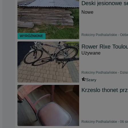
Deski jesionowe s
Nowe
Rokiciny Podhalańskie - Odśw
WYRÓŻNIONE
Rower Rixe Toulo
Używane
Rokiciny Podhalańskie - Dzisi
Szary
Krzeslo thonet pr
Rokiciny Podhalańskie - 06 s