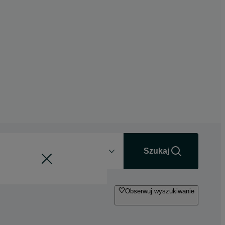
Odległość
+0 km
Szukaj
Obserwuj wyszukiwanie