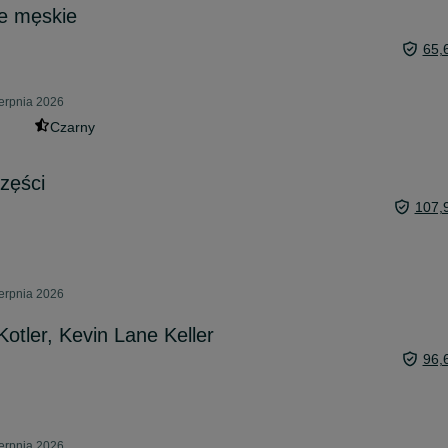
ie męskie
65,
ierpnia 2026
Czarny
zęści
107,
ierpnia 2026
Kotler, Kevin Lane Keller
96,
ierpnia 2026