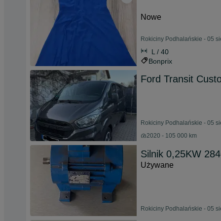
Nowe
Rokiciny Podhalańskie - 05 s
L / 40
Bonprix
Ford Transit Cust
Rokiciny Podhalańskie - 05 s
2020 - 105 000 km
Silnik 0,25KW 284
Używane
Rokiciny Podhalańskie - 05 s