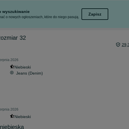
to wyszukiwanie
Zapisz
ać o nowych ogłoszeniach, które do niego pasują.
Rozmiar 32
29,
ierpnia 2026
Niebieski
Jeans (Denim)
ierpnia 2026
Niebieski
niebieska