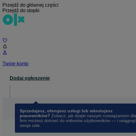
Przejdź do głównej części
Przejdź do stopki
Czat
Twoje konto
Dodaj ogłoszenie
Dla biznesu
opens in a new tab
Sprzedajesz, oferujesz usługi lub rekrutujesz
pracowników?
Zobacz, jak dzięki naszym rozwiązaniom dl
firm możesz dotrzeć do milionów użytkowników — i osiągną
swoje cele.