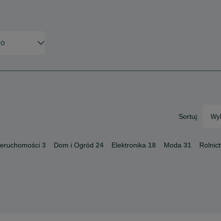
Sortuj:
Wyb
ieruchomości
3
Dom i Ogród
24
Elektronika
18
Moda
31
Rolnic