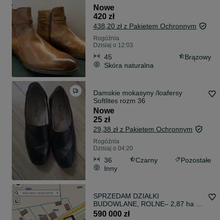
Nowe
420 zł
438,20 zł z Pakietem Ochronnym
Rogóźnia
Dzisiaj o 12:03
45
Brązowy
Skóra naturalna
Damskie mokasyny /loafersy
Softlites rozm 36
Nowe
25 zł
29,38 zł z Pakietem Ochronnym
Rogóźnia
Dzisiaj o 04:20
36
Czarny
Pozostałe
Inny
SPRZEDAM DZIAŁKI
BUDOWLANE, ROLNE– 2,87 ha –
Popielarnia / Rogóźnia
590 000 zł