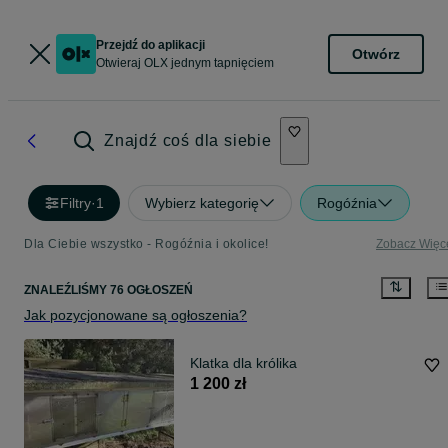
Przejdź do aplikacji
Otwórz
Otwieraj OLX jednym tapnięciem
Znajdź coś dla siebie
Filtry
·
1
Wybierz kategorię
Rogóźnia
Dla Ciebie wszystko - Rogóźnia i okolice!
Zobacz Więc
ZNALEŹLIŚMY 76 OGŁOSZEŃ
Jak pozycjonowane są ogłoszenia?
Klatka dla królika
1 200 zł