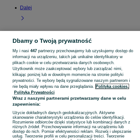
Dalej
Dbamy o Twoją prywatność
Strona główna
Mazowieckie
Rogóźnia
My i nasi
447
partnerzy przechowujemy lub uzyskujemy dostęp do
informacji na urządzeniu, takich jak unikalne identyfikatory w
KATEGORIA
plikach cookie w celu przetwarzania danych osobowych.
Użytkownik może zaakceptować wybory lub zarządzać nimi,
Skorzystaj z największego serwisu ogłoszeniowego - Rogóźnia i okolice! Kupuj to, czego pragniesz i sprzedawaj to, czego już nie potrzebujesz!
Zobacz Więc
klikając poniżej lub w dowolnym momencie na stronie polityki
prywatności. Te wybory będą sygnalizowane naszym partnerom i
nie będą miały wpływu na dane przeglądania.
Polityka cookies,
Mapa kategorii
Polityka Prywatności
Mapa miejscowości
Wraz z naszymi partnerami przetwarzamy dane w celu
Mapa ministron
zapewnienia:
Popularne wyszukiwania
Użycie dokładnych danych geolokalizacyjnych. Aktywne
skanowanie charakterystyki urządzenia do celów identyfikacji.
Rozumienie odbiorców dzięki statystyce lub kombinacji danych z
różnych źródeł. Przechowywanie informacji na urządzeniu lub
dostęp do nich. Pomiar efektywności reklam. Rozwój i ulepszanie
usług. Tworzenie profili w celu personalizacji treści. Tworzenie