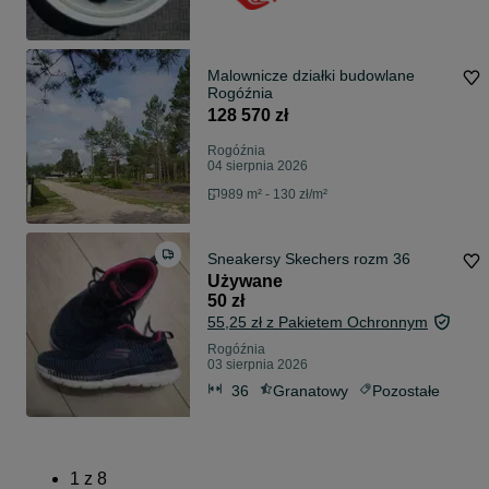
Malownicze działki budowlane
Rogóźnia
128 570 zł
Rogóźnia
04 sierpnia 2026
989 m² - 130 zł/m²
Sneakersy Skechers rozm 36
Używane
50 zł
55,25 zł z Pakietem Ochronnym
Rogóźnia
03 sierpnia 2026
36
Granatowy
Pozostałe
1
z
8