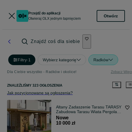
Przejdź do aplikacji
Otwórz
Otwieraj OLX jednym tapnięciem
Znajdź coś dla siebie
Filtry
·
1
Wybierz kategorię
Radków
Dla Ciebie wszystko - Radków i okolice!
Zobacz Więc
ZNALEŹLIŚMY 323 OGŁOSZENIA
Jak pozycjonowane są ogłoszenia?
Altany Zadaszenie Tarasu TARASY
Zabudowa Tarasu Wiata Pergola
TARAS
Nowe
10 000 zł