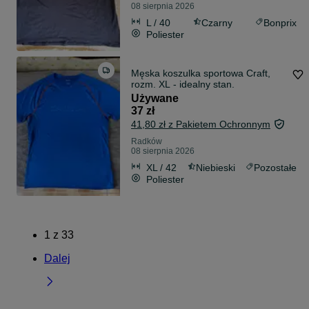
08 sierpnia 2026
L / 40
Czarny
Bonprix
Poliester
Męska koszulka sportowa Craft,
rozm. XL - idealny stan.
Używane
37 zł
41,80 zł z Pakietem Ochronnym
Radków
08 sierpnia 2026
XL / 42
Niebieski
Pozostałe
Poliester
1
z
33
Dalej