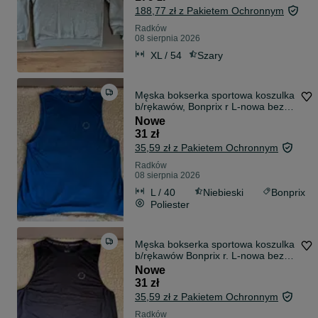
188,77 zł z Pakietem Ochronnym
Radków
08 sierpnia 2026
XL / 54
Szary
Męska bokserka sportowa koszulka
b/rękawów, Bonprix r L-nowa bez
metki
Nowe
31 zł
35,59 zł z Pakietem Ochronnym
Radków
08 sierpnia 2026
L / 40
Niebieski
Bonprix
Poliester
Męska bokserka sportowa koszulka
b/rękawów Bonprix r. L-nowa bez
metki
Nowe
31 zł
35,59 zł z Pakietem Ochronnym
Radków