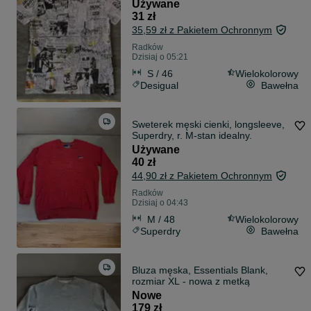
Używane
31 zł
35,59 zł z Pakietem Ochronnym
Radków
Dzisiaj o 05:21
S / 46
Wielokolorowy
Desigual
Bawełna
Sweterek męski cienki, longsleeve,
Superdry, r. M-stan idealny.
Używane
40 zł
44,90 zł z Pakietem Ochronnym
Radków
Dzisiaj o 04:43
M / 48
Wielokolorowy
Superdry
Bawełna
Bluza męska, Essentials Blank,
rozmiar XL - nowa z metką
Nowe
179 zł