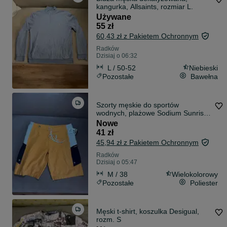
kangurka, Allsaints, rozmiar L.
Używane
55 zł
60,43 zł z Pakietem Ochronnym
Radków
Dzisiaj o 06:32
L / 50-52
Niebieski
Pozostałe
Bawełna
Szorty męskie do sportów
wodnych, plażowe Sodium Sunrise
r. W32-nowe z metką
Nowe
41 zł
45,94 zł z Pakietem Ochronnym
Radków
Dzisiaj o 05:47
M / 38
Wielokolorowy
Pozostałe
Poliester
Męski t-shirt, koszulka Desigual,
rozm. S