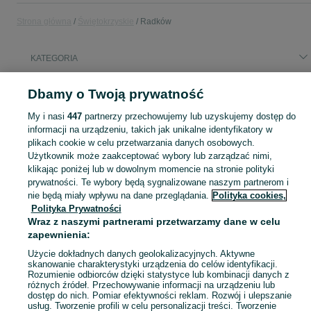
Strona główna
Świętokrzyskie
Radków
KATEGORIA
Popularne wyszukiwania
Dbamy o Twoją prywatność
rower
kokon
kokon dwuosobowy
My i nasi
447
partnerzy przechowujemy lub uzyskujemy dostęp do
informacji na urządzeniu, takich jak unikalne identyfikatory w
plikach cookie w celu przetwarzania danych osobowych.
Skorzystaj z największego serwisu ogłoszeniowego - Radków i okolice! Kupuj to, czego pragniesz i sprzedawaj to, czego już nie potrzebujesz!
Zobacz Więc
Użytkownik może zaakceptować wybory lub zarządzać nimi,
klikając poniżej lub w dowolnym momencie na stronie polityki
Mapa kategorii
prywatności. Te wybory będą sygnalizowane naszym partnerom i
nie będą miały wpływu na dane przeglądania.
Polityka cookies,
Mapa miejscowości
Polityka Prywatności
Mapa ministron
Wraz z naszymi partnerami przetwarzamy dane w celu
zapewnienia:
Popularne wyszukiwania
Użycie dokładnych danych geolokalizacyjnych. Aktywne
skanowanie charakterystyki urządzenia do celów identyfikacji.
Rozumienie odbiorców dzięki statystyce lub kombinacji danych z
różnych źródeł. Przechowywanie informacji na urządzeniu lub
dostęp do nich. Pomiar efektywności reklam. Rozwój i ulepszanie
usług. Tworzenie profili w celu personalizacji treści. Tworzenie