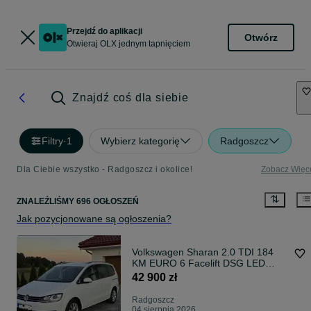
Przejdź do aplikacji
Otwórz
Otwieraj OLX jednym tapnięciem
Znajdź coś dla siebie
Filtry
·
1
Wybierz kategorię
Radgoszcz
Dla Ciebie wszystko - Radgoszcz i okolice!
Zobacz Więc
ZNALEŹLIŚMY 696 OGŁOSZEŃ
Jak pozycjonowane są ogłoszenia?
Volkswagen Sharan 2.0 TDI 184
KM EURO 6 Facelift DSG LED
Xenon Hak Sprowadzony z Niemiec
42 900 zł
Radgoszcz
04 sierpnia 2026