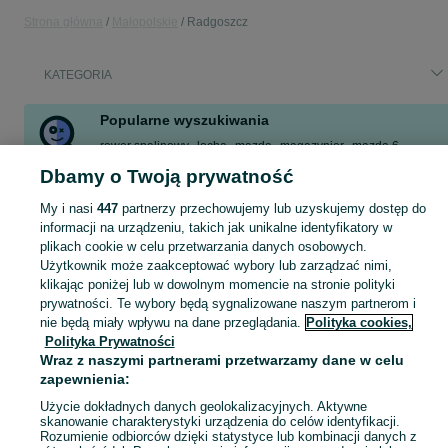
Strona główna
Małopolskie
Radgoszcz
KATEGORIA
Popularne wyszukiwania
rower spalinowy
locha
mazda
magazynier
mazda 6
kopaczka
jałówki mięsne
wynajem chłodni
Dbamy o Twoją prywatność
Zobacz Więcej
My i nasi
447
partnerzy przechowujemy lub uzyskujemy dostęp do
informacji na urządzeniu, takich jak unikalne identyfikatory w
plikach cookie w celu przetwarzania danych osobowych.
Skorzystaj z największego serwisu ogłoszeniowego - Radgoszcz i okolice! Kupuj to, czego pragniesz i sprzedawaj to, czego już nie potrzebujesz!
Zobacz Więc
Użytkownik może zaakceptować wybory lub zarządzać nimi,
klikając poniżej lub w dowolnym momencie na stronie polityki
Mapa kategorii
prywatności. Te wybory będą sygnalizowane naszym partnerom i
nie będą miały wpływu na dane przeglądania.
Polityka cookies,
Mapa miejscowości
Polityka Prywatności
Mapa ministron
Wraz z naszymi partnerami przetwarzamy dane w celu
Popularne wyszukiwania
zapewnienia:
Użycie dokładnych danych geolokalizacyjnych. Aktywne
skanowanie charakterystyki urządzenia do celów identyfikacji.
Rozumienie odbiorców dzięki statystyce lub kombinacji danych z