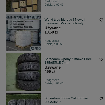
Radgoszcz
Dzisiaj o 09:41
Worki typu big bag ! Nowe i
uzywane ! Mocne uchwyty
transportowe 75/115/165 cm
Używane
10,50 zł
Radgoszcz
Dzisiaj o 08:55
Sprzedam Opony Zimowe Pirelli
185/65R15 7mm
Używane
499 zł
Radgoszcz
Dzisiaj o 08:46
Sprzedam opony Całoroczne
205/50R17