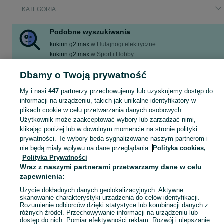
KATEGORIA
Podobne wyszukiwania
kukirin g2 max
w
Hulajnogi elektryczne
kukirin g2 max
w
Sport i Hobby
kukirin g2 max części
w
Pojazdy elektryczne
Dbamy o Twoją prywatność
kukirin g2 max 2026
w
Hulajnogi elektryczne
kukirin g2 max custom
w
Hulajnogi elektryczne
My i nasi
447
partnerzy przechowujemy lub uzyskujemy dostęp do
Zobacz Więcej
informacji na urządzeniu, takich jak unikalne identyfikatory w
plikach cookie w celu przetwarzania danych osobowych.
Użytkownik może zaakceptować wybory lub zarządzać nimi,
Skorzystaj z największego serwisu ogłoszeniowego w Polsce! Kupuj to, czego pragniesz i sprzedawaj to, czego już nie potrzebujesz!
Zobacz Więc
klikając poniżej lub w dowolnym momencie na stronie polityki
prywatności. Te wybory będą sygnalizowane naszym partnerom i
nie będą miały wpływu na dane przeglądania.
Polityka cookies,
Mapa kategorii
Polityka Prywatności
Mapa miejscowości
Wraz z naszymi partnerami przetwarzamy dane w celu
Mapa ministron
zapewnienia:
Popularne wyszukiwania
Użycie dokładnych danych geolokalizacyjnych. Aktywne
skanowanie charakterystyki urządzenia do celów identyfikacji.
Rozumienie odbiorców dzięki statystyce lub kombinacji danych z
różnych źródeł. Przechowywanie informacji na urządzeniu lub
dostęp do nich. Pomiar efektywności reklam. Rozwój i ulepszanie