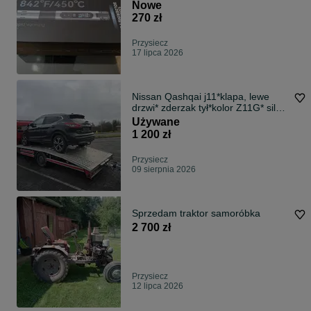
Nowe
270 zł
Przysiecz
17 lipca 2026
Nissan Qashqai j11*klapa, lewe
drzwi* zderzak tył*kolor Z11G* silnik
1.3 tce 140kM,*skrzynia* przebieg
Używane
70 tkm.
1 200 zł
Przysiecz
09 sierpnia 2026
Sprzedam traktor samoróbka
2 700 zł
Przysiecz
12 lipca 2026