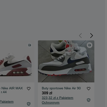
e Nike AIR MAX
Buty sportowe Nike Air 90
Nik
 r.44
sne
309 zł
39
100
323,32 zł z Pakietem
 Pakietem
107
Ochronnym
Oc