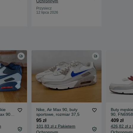
Ochronnym
Przysiecz
12 lipca 2026
kie
Nike, Air Max 90, buty
Buty męski
Max 90
sportowe, rozmiar 37,5
90, FN6958
95 zł
409 zł
m
101,83 zł z Pakietem
426,82 zł z
Ochronnym
Ochronnym