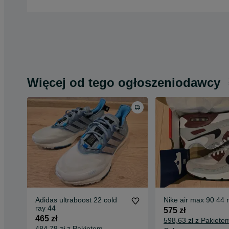
Więcej od tego ogłoszeniodawcy
Adidas ultraboost 22 cold
Nike air max 90 44
ray 44
575 zł
465 zł
598,63 zł z Pakiete
484,78 zł z Pakietem