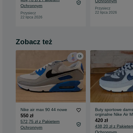
Ochronnym
Ochronnym
Przysiecz
22 lipca 2026
Przysiecz
22 lipca 2026
Zobacz też
Nike air max 90 44 nowe
Buty sportowe dams
orginalne Nike Air 
550 zł
roz 37
420 zł
572,75 zł z Pakietem
438,20 zł z Pakiete
Ochronnym
Ochronnym