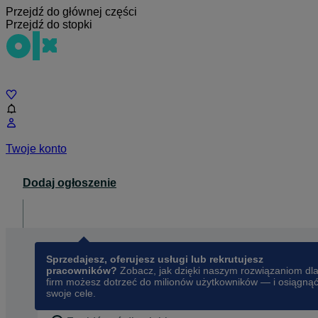
Przejdź do głównej części
Przejdź do stopki
Czat
Twoje konto
Dodaj ogłoszenie
Dla biznesu
opens in a new tab
Sprzedajesz, oferujesz usługi lub rekrutujesz
pracowników?
Zobacz, jak dzięki naszym rozwiązaniom dl
firm możesz dotrzeć do milionów użytkowników — i osiągną
swoje cele.