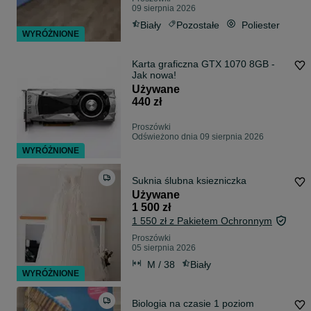
09 sierpnia 2026
Biały
Pozostałe
Poliester
WYRÓŻNIONE
Karta graficzna GTX 1070 8GB -
Jak nowa!
Używane
440 zł
Proszówki
Odświeżono dnia 09 sierpnia 2026
WYRÓŻNIONE
Suknia ślubna ksiezniczka
Używane
1 500 zł
1 550 zł z Pakietem Ochronnym
Proszówki
05 sierpnia 2026
M / 38
Biały
WYRÓŻNIONE
Biologia na czasie 1 poziom