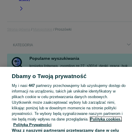
Strona główna
Małopolskie
Proszówki
KATEGORIA
Popularne wyszukiwania
kosiarka listwowa
zoomlion ze 27
s301d
deski
praca
buk
gniotownik
śrutownik
Dbamy o Twoją prywatność
Zobacz Więcej
My i nasi
447
partnerzy przechowujemy lub uzyskujemy dostęp do
informacji na urządzeniu, takich jak unikalne identyfikatory w
plikach cookie w celu przetwarzania danych osobowych.
Skorzystaj z największego serwisu ogłoszeniowego - Proszówki i okolice! Kupuj to, czego pragniesz i sprzedawaj to, czego już nie potrzebujesz!
Zobacz Więc
Użytkownik może zaakceptować wybory lub zarządzać nimi,
klikając poniżej lub w dowolnym momencie na stronie polityki
Mapa kategorii
prywatności. Te wybory będą sygnalizowane naszym partnerom i
Mapa miejscowości
nie będą miały wpływu na dane przeglądania.
Polityka cookies,
Polityka Prywatności
Mapa ministron
Wraz z naszymi partnerami przetwarzamy dane w celu