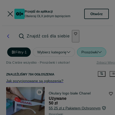
Przejdź do aplikacji
Otwórz
Otwieraj OLX jednym tapnięciem
Znajdź coś dla siebie
Filtry
·
1
Wybierz kategorię
Proszówki
Dla Ciebie wszystko - Proszówki i okolice!
Zobacz Więc
ZNALEŹLIŚMY 784 OGŁOSZENIA
Jak pozycjonowane są ogłoszenia?
Okulary logo białe Chanel
Używane
50 zł
55,25 zł z Pakietem Ochronnym
Proszówki