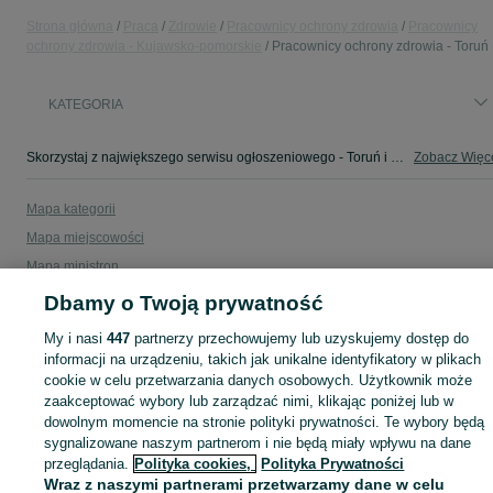
Strona główna
Praca
Zdrowie
Pracownicy ochrony zdrowia
Pracownicy
ochrony zdrowia - Kujawsko-pomorskie
Pracownicy ochrony zdrowia - Toruń
KATEGORIA
Skorzystaj z największego serwisu ogłoszeniowego - Toruń i okolice! - kupuj lub sprzedawaj jeszcze wygodniej w kategorii Pracownicy ochrony zdrowia!
Zobacz Więc
Mapa kategorii
Mapa miejscowości
Mapa ministron
Popularne wyszukiwania
Dbamy o Twoją prywatność
My i nasi
447
partnerzy przechowujemy lub uzyskujemy dostęp do
informacji na urządzeniu, takich jak unikalne identyfikatory w plikach
cookie w celu przetwarzania danych osobowych. Użytkownik może
zaakceptować wybory lub zarządzać nimi, klikając poniżej lub w
dowolnym momencie na stronie polityki prywatności. Te wybory będą
sygnalizowane naszym partnerom i nie będą miały wpływu na dane
przeglądania.
Polityka cookies,
Polityka Prywatności
Wraz z naszymi partnerami przetwarzamy dane w celu