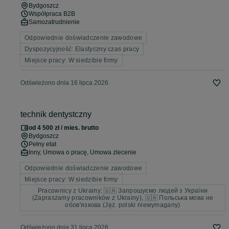
Bydgoszcz
Współpraca B2B
Samozatrudnienie
Odpowiednie doświadczenie zawodowe
Dyspozycyjność: Elastyczny czas pracy
Miejsce pracy: W siedzibie firmy
Odświeżono dnia 16 lipca 2026
technik dentystczny
od 4 500 zł / mies. brutto
Bydgoszcz
Pełny etat
Inny, Umowa o pracę, Umowa zlecenie
Odpowiednie doświadczenie zawodowe
Miejsce pracy: W siedzibie firmy
Pracownicy z Ukrainy: 🇺🇦 Запрошуємо людей з України
(Zapraszamy pracowników z Ukrainy), 🇺🇦 Польська мова не
обов'язкова (Jęz. polski niewymagany)
Odświeżono dnia 31 lipca 2026