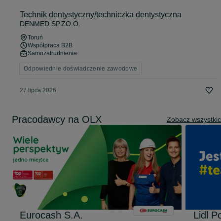
Technik dentystyczny/techniczka dentystyczna
DENMED SP.ZO.O.
Toruń
Współpraca B2B
Samozatrudnienie
Odpowiednie doświadczenie zawodowe
27 lipca 2026
Pracodawcy na OLX
Zobacz wszystki
Eurocash S.A.
Lidl P