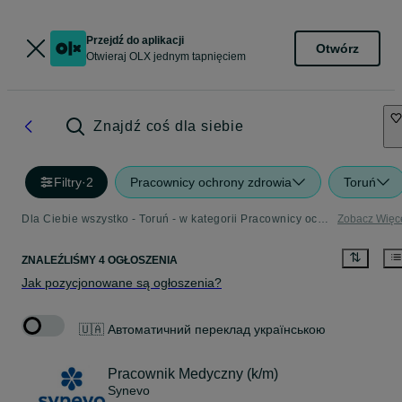
Przejdź do aplikacji
Otwórz
Otwieraj OLX jednym tapnięciem
Znajdź coś dla siebie
Filtry
·
2
Pracownicy ochrony zdrowia
Toruń
Dla Ciebie wszystko - Toruń - w kategorii Pracownicy ochrony zdrowia
Zobacz Więc
ZNALEŹLIŚMY 4 OGŁOSZENIA
Jak pozycjonowane są ogłoszenia?
🇺🇦 Автоматичний переклад українською
Pracownik Medyczny (k/m)
Synevo