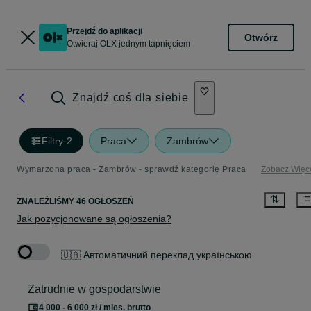
Przejdź do aplikacji
Otwórz
Otwieraj OLX jednym tapnięciem
Znajdź coś dla siebie
Filtry
·
2
Praca
Zambrów
Wymarzona praca - Zambrów - sprawdź kategorię Praca
Zobacz Więc
ZNALEŹLIŚMY 46 OGŁOSZEŃ
Jak pozycjonowane są ogłoszenia?
🇺🇦 Автоматичний переклад українською
Zatrudnie w gospodarstwie
4 000 - 6 000 zł / mies. brutto