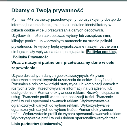
Zobacz Więcej
Dbamy o Twoją prywatność
My i nasi
447
partnerzy przechowujemy lub uzyskujemy dostęp do
Szukasz nowej pracy? Pomożemy Ci zawodowo! Znajdź ofertę dla siebie w kategorii Praca na OLX - Zambrów i okolice!
Zobacz Więc
informacji na urządzeniu, takich jak unikalne identyfikatory w
plikach cookie w celu przetwarzania danych osobowych.
Mapa kategorii
Użytkownik może zaakceptować wybory lub zarządzać nimi,
klikając poniżej lub w dowolnym momencie na stronie polityki
Mapa miejscowości
prywatności. Te wybory będą sygnalizowane naszym partnerom i
Mapa ministron
nie będą miały wpływu na dane przeglądania.
Polityka cookies,
Popularne wyszukiwania
Polityka Prywatności
Wraz z naszymi partnerami przetwarzamy dane w celu
zapewnienia:
Użycie dokładnych danych geolokalizacyjnych. Aktywne
skanowanie charakterystyki urządzenia do celów identyfikacji.
Rozumienie odbiorców dzięki statystyce lub kombinacji danych z
różnych źródeł. Przechowywanie informacji na urządzeniu lub
dostęp do nich. Pomiar efektywności reklam. Rozwój i ulepszanie
usług. Tworzenie profili w celu personalizacji treści. Tworzenie
profili w celu spersonalizowanych reklam. Wykorzystywanie
ograniczonych danych do wyboru reklam. Wykorzystywanie
ograniczonych danych do wyboru treści. Pomiar efektywności
treści. Wykorzystanie profili do wyboru spersonalizowanych reklam.
Wykorzystywanie profili w celu doboru spersonalizowanych treści.
Lista partnerów (dostawców)