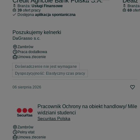
Credit Agricole Bank Polska S.A.
Dealz 
Branża:
Usługi Finansowe
Branża
39
ofert pracy
69
ofer
Dostępna
aplikacja spontaniczna
Poszukujemy kelnerki
DaGrasso s.c.
Zambrów
Praca dodatkowa
Umowa zlecenie
Doświadczenie nie jest wymagane
Dyspozycyjność: Elastyczny czas pracy
06 sierpnia 2026
Pracownik Ochrony na obiekt handlowy/ Mile
widziani studenci
Securitas Polska
Zambrów
Pełny etat
Umowa zlecenie