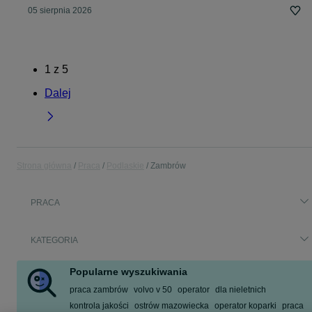
05 sierpnia 2026
1
z
5
Dalej
Strona główna
Praca
Podlaskie
Zambrów
PRACA
KATEGORIA
Popularne wyszukiwania
praca zambrów
volvo v 50
operator
dla nieletnich
kontrola jakości
ostrów mazowiecka
operator koparki
praca