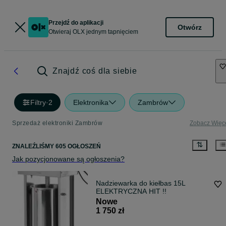
Przejdź do aplikacji
Otwórz
Otwieraj OLX jednym tapnięciem
Znajdź coś dla siebie
Filtry
·
2
Elektronika
Zambrów
Sprzedaż elektroniki Zambrów
Zobacz Więc
ZNALEŹLIŚMY 605 OGŁOSZEŃ
Jak pozycjonowane są ogłoszenia?
Nadziewarka do kiełbas 15L
ELEKTRYCZNA HIT !!
Nowe
1 750 zł