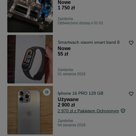
OKAZJA
Nowe
1 750 zł
Zambrów
Odświeżono dzisiaj o 01:01
Smartwach xiaomi smart band 8
Nowe
55 zł
Zambrów
01 sierpnia 2026
Iphone 16 PRO 128 GB
Używane
2 900 zł
2 970 zł z Pakietem Ochronnym
Zambrów
04 sierpnia 2026