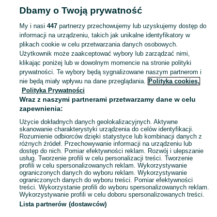
Popularne wyszukiwania
Dbamy o Twoją prywatność
dji
My i nasi
447
partnerzy przechowujemy lub uzyskujemy dostęp do
informacji na urządzeniu, takich jak unikalne identyfikatory w
plikach cookie w celu przetwarzania danych osobowych.
Zobacz Więc
Sprzedaż elektroniki Zambrów ▶️ szeroki wybór modeli i marek ✅ Nowe i używane oferty w atrakcyjnych cenach ☝ Sprawdź ogłoszenia online na OLX.pl!
Użytkownik może zaakceptować wybory lub zarządzać nimi,
klikając poniżej lub w dowolnym momencie na stronie polityki
prywatności. Te wybory będą sygnalizowane naszym partnerom i
Mapa kategorii
nie będą miały wpływu na dane przeglądania.
Polityka cookies,
Mapa miejscowości
Polityka Prywatności
Mapa ministron
Wraz z naszymi partnerami przetwarzamy dane w celu
zapewnienia:
Popularne wyszukiwania
Użycie dokładnych danych geolokalizacyjnych. Aktywne
skanowanie charakterystyki urządzenia do celów identyfikacji.
Rozumienie odbiorców dzięki statystyce lub kombinacji danych z
różnych źródeł. Przechowywanie informacji na urządzeniu lub
dostęp do nich. Pomiar efektywności reklam. Rozwój i ulepszanie
usług. Tworzenie profili w celu personalizacji treści. Tworzenie
profili w celu spersonalizowanych reklam. Wykorzystywanie
ograniczonych danych do wyboru reklam. Wykorzystywanie
ograniczonych danych do wyboru treści. Pomiar efektywności
treści. Wykorzystanie profili do wyboru spersonalizowanych reklam.
Wykorzystywanie profili w celu doboru spersonalizowanych treści.
Lista partnerów (dostawców)