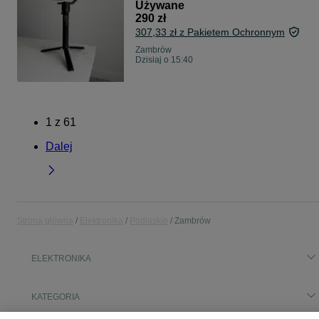
Używane
290 zł
307,33 zł z Pakietem Ochronnym
Zambrów
Dzisiaj o 15:40
1
z
61
Dalej
Strona główna
Elektronika
Podlaskie
Zambrów
ELEKTRONIKA
KATEGORIA