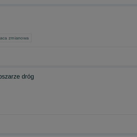
raca zmianowa
bszarze dróg