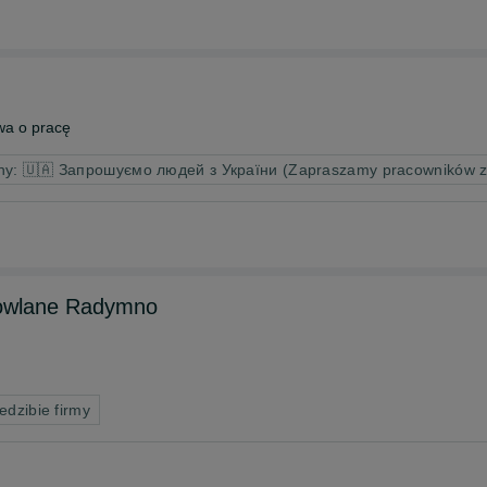
a o pracę
iny: 🇺🇦 Запрошуємо людей з України (Zapraszamy pracowników z
dowlane Radymno
edzibie firmy