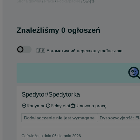
Strona główna
Praca
Podkarpackie
Święte
Znaleźliśmy 0 ogłoszeń
🇺🇦 Автоматичний переклад українською
Spedytor/Spedytorka
Radymno
Pełny etat
Umowa o pracę
Doświadczenie nie jest wymagane
Dyspozycyjność: El
Odświeżono dnia 05 sierpnia 2026