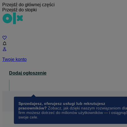
Przejdź do głównej części
Przejdź do stopki
Czat
Twoje konto
Dodaj ogłoszenie
Dla biznesu
opens in a new tab
Sprzedajesz, oferujesz usługi lub rekrutujesz
pracowników?
Zobacz, jak dzięki naszym rozwiązaniom dl
firm możesz dotrzeć do milionów użytkowników — i osiągną
swoje cele.