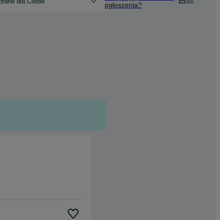
rane dla Ciebie
ogłoszenia?