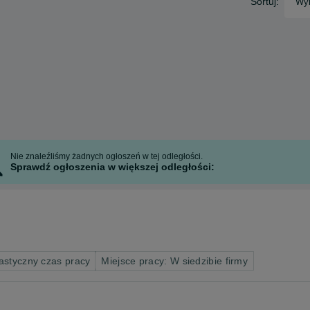
Sortuj:
Wyb
Nie znaleźliśmy żadnych ogłoszeń w tej odległości.
Sprawdź ogłoszenia w większej odległości:
astyczny czas pracy
Miejsce pracy: W siedzibie firmy