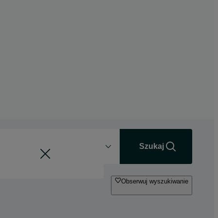
Odległość
+0 km
Szukaj
Obserwuj wyszukiwanie