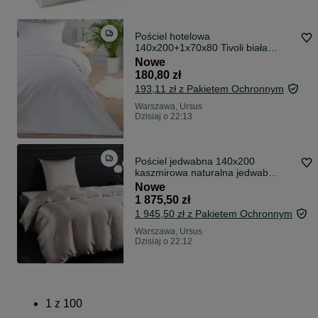
Pościel hotelowa
140x200+1x70x80 Tivoli biała
adamaszkowa na zakładkę paski
Nowe
1cm
180,80 zł
193,11 zł z Pakietem Ochronnym
Warszawa, Ursus
Dzisiaj o 22:13
Pościel jedwabna 140x200
kaszmirowa naturalna jedwab
morwowy I24
Nowe
1 875,50 zł
1 945,50 zł z Pakietem Ochronnym
Warszawa, Ursus
Dzisiaj o 22:12
1
z
100