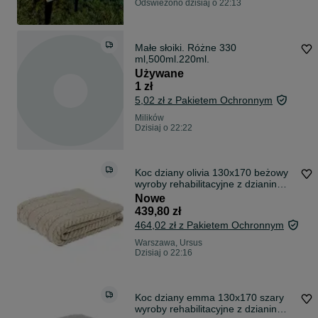
Odświeżono dzisiaj o 22:13
Małe słoiki. Różne 330
ml,500ml.220ml.
Używane
1 zł
5,02 zł z Pakietem Ochronnym
Milików
Dzisiaj o 22:22
Koc dziany olivia 130x170 beżowy
wyroby rehabilitacyjne z dzianin
wełnianych klasa i, reguła 1
Nowe
pościelowe wyroby rozgrzewające -
439,80 zł
Koc
464,02 zł z Pakietem Ochronnym
Warszawa, Ursus
Dzisiaj o 22:16
Koc dziany emma 130x170 szary
wyroby rehabilitacyjne z dzianin