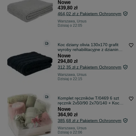
wełnianych klasa i, reguła 1
Nowe
pościelowe wyroby rozgrzewające -
439,80 zł
Koc
464,02 zł z Pakietem Ochronnym
Warszawa, Ursus
Dzisiaj o 22:05
Koc dziany olivia 130x170 grafit
wyroby rehabilitacyjne z dzianin
wełnianych klasa i, reguła 1
Nowe
pościelowe wyroby rozgrzewające -
294,80 zł
Koc
312,35 zł z Pakietem Ochronnym
Warszawa, Ursus
Dzisiaj o 22:15
Komplet ręczników T/0469 6 szt
ręcznik 2x50/90 2x70/140 + Koc
akrylowy+ poszewka Kristi zielony
Nowe
jasny pudrowy zestaw upominkowy
364,90 zł
500g/m2
385,68 zł z Pakietem Ochronnym
Warszawa, Ursus
Dzisiaj o 22:06