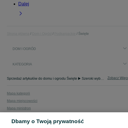
Dalej
Strona główna
Dom i Ogród
Podkarpackie
Święte
DOM I OGRÓD
KATEGORIA
Zobacz Więc
Sprzedaż artykułów do domu i ogrodu Święte ▶️ Szeroki wybór modeli i materiałów ✅ Nowe i używane w atrakcyjnych cenach ☝ Sprawdź oferty na OLX.pl!
Mapa kategorii
Mapa miejscowości
Mapa ministron
Popularne wyszukiwania
Dbamy o Twoją prywatność