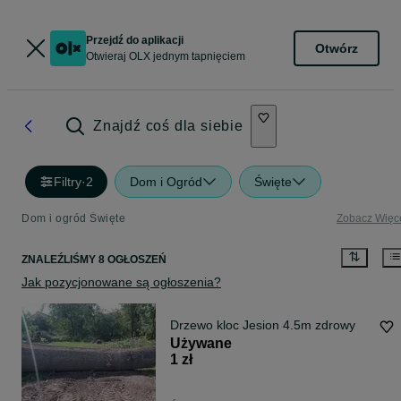
Przejdź do aplikacji
Otwórz
Otwieraj OLX jednym tapnięciem
Znajdź coś dla siebie
Filtry
·
2
Dom i Ogród
Święte
Dom i ogród Święte
Zobacz Więc
ZNALEŹLIŚMY 8 OGŁOSZEŃ
Jak pozycjonowane są ogłoszenia?
Drzewo kloc Jesion 4.5m zdrowy
Używane
1 zł