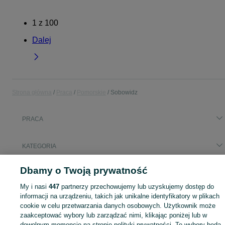
1
z
100
Dalej
Strona główna
Praca
Pomorskie
Sobowidz
PRACA
KATEGORIA
Dbamy o Twoją prywatność
Szukasz nowej pracy? Pomożemy Ci zawodowo! Znajdź ofertę dla siebie w kategorii Praca na OLX - Sobowidz i okolice!
Zobacz Więc
My i nasi
447
partnerzy przechowujemy lub uzyskujemy dostęp do
Mapa kategorii
informacji na urządzeniu, takich jak unikalne identyfikatory w plikach
cookie w celu przetwarzania danych osobowych. Użytkownik może
Mapa miejscowości
zaakceptować wybory lub zarządzać nimi, klikając poniżej lub w
Mapa ministron
dowolnym momencie na stronie polityki prywatności. Te wybory będą