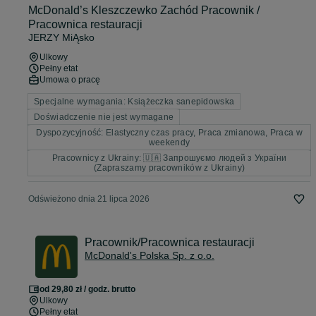
McDonald’s Kleszczewko Zachód Pracownik /
Pracownica restauracji
JERZY MiĄsko
Ulkowy
Pełny etat
Umowa o pracę
Specjalne wymagania: Książeczka sanepidowska
Doświadczenie nie jest wymagane
Dyspozycyjność: Elastyczny czas pracy, Praca zmianowa, Praca w
weekendy
Pracownicy z Ukrainy: 🇺🇦 Запрошуємо людей з України
(Zapraszamy pracowników z Ukrainy)
Odświeżono dnia 21 lipca 2026
Pracownik/Pracownica restauracji
McDonald's Polska Sp. z o.o.
od 29,80 zł / godz. brutto
Ulkowy
Pełny etat