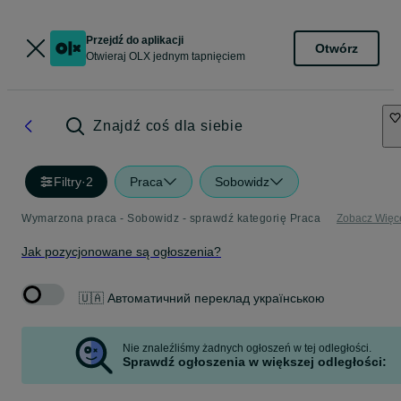
Przejdź do aplikacji
Otwórz
Otwieraj OLX jednym tapnięciem
Znajdź coś dla siebie
Filtry
·
2
Praca
Sobowidz
Wymarzona praca - Sobowidz - sprawdź kategorię Praca
Zobacz Więc
Jak pozycjonowane są ogłoszenia?
🇺🇦 Автоматичний переклад українською
Nie znaleźliśmy żadnych ogłoszeń w tej odległości.
Sprawdź ogłoszenia w większej odległości: