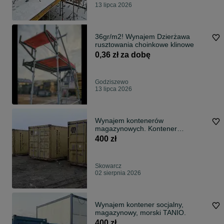
13 lipca 2026
36gr/m2! Wynajem Dzierżawa
rusztowania choinkowe klinowe
0,36 zł za dobę
Godziszewo
13 lipca 2026
Wynajem kontenerów
magazynowych. Kontener
magazynowy morski
400 zł
Skowarcz
02 sierpnia 2026
Wynajem kontener socjalny,
magazynowy, morski TANIO.
400 zł