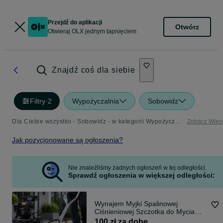
Przejdź do aplikacji
Otwórz
Otwieraj OLX jednym tapnięciem
Znajdź coś dla siebie
Filtry
·
2
Wypożyczalnia
Sobowidz
Dla Ciebie wszystko - Sobowidz - w kategorii Wypożyczalnia
Zobacz Więc
Jak pozycjonowane są ogłoszenia?
Nie znaleźliśmy żadnych ogłoszeń w tej odległości.
Sprawdź ogłoszenia w większej odległości:
Wynajem Myjki Spalinowej
Ciśnieniowej Szczotka do Mycia
Kostki Elewacji Wypożyczenie
100 zł za dobę