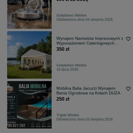
Wynajem Od Ręki
Gołębiewo Wielkie
Odświeżono dnia 04 sierpnia 2026
Wynajem Namiotów Imprezowych z
Wyposażeniem Cateringowych
Stoły Biesiadne Ławy Oświetlenie
350 zł
Montaż Pawilon Wypożyczalnia
Wesele Impreza Urodziny
Gołębiewo Wielkie
19 lipca 2026
Mobilna Balia Jacuzzi Wynajem
Bania Ogrodowa na Kołach DUŻA
250 zł
Trąbki Wielkie
Odświeżono dnia 03 sierpnia 2026