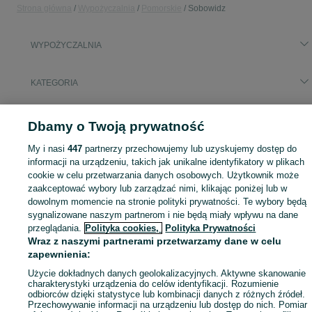
Strona główna
Wypożyczalnia
Pomorskie
Sobowidz
WYPOŻYCZALNIA
KATEGORIA
Skorzystaj z największego serwisu ogłoszeniowego - Sobowidz i okolice! - kupuj lub sprzedawaj jeszcze wygodniej w kategorii Wypożyczalnia!
Zobacz Więc
Dbamy o Twoją prywatność
My i nasi
447
partnerzy przechowujemy lub uzyskujemy dostęp do
Mapa kategorii
informacji na urządzeniu, takich jak unikalne identyfikatory w plikach
Mapa miejscowości
cookie w celu przetwarzania danych osobowych. Użytkownik może
Mapa ministron
zaakceptować wybory lub zarządzać nimi, klikając poniżej lub w
dowolnym momencie na stronie polityki prywatności. Te wybory będą
Popularne wyszukiwania
sygnalizowane naszym partnerom i nie będą miały wpływu na dane
przeglądania.
Polityka cookies,
Polityka Prywatności
Wraz z naszymi partnerami przetwarzamy dane w celu
zapewnienia:
Użycie dokładnych danych geolokalizacyjnych. Aktywne skanowanie
charakterystyki urządzenia do celów identyfikacji. Rozumienie
odbiorców dzięki statystyce lub kombinacji danych z różnych źródeł.
Przechowywanie informacji na urządzeniu lub dostęp do nich. Pomiar