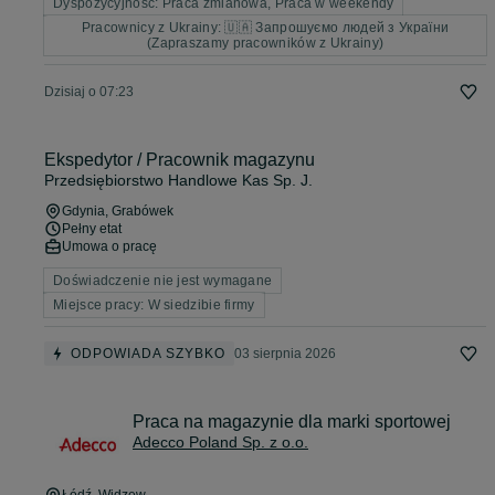
Dyspozycyjność: Praca zmianowa, Praca w weekendy
Pracownicy z Ukrainy: 🇺🇦 Запрошуємо людей з України
(Zapraszamy pracowników z Ukrainy)
Dzisiaj o 07:23
Ekspedytor / Pracownik magazynu
Przedsiębiorstwo Handlowe Kas Sp. J.
Gdynia
, Grabówek
Pełny etat
Umowa o pracę
Doświadczenie nie jest wymagane
Miejsce pracy: W siedzibie firmy
ODPOWIADA SZYBKO
03 sierpnia 2026
Praca na magazynie dla marki sportowej
Adecco Poland Sp. z o.o.