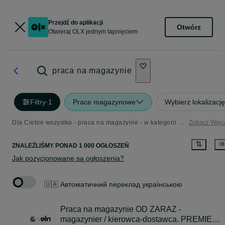
Przejdź do aplikacji
Otwórz
Otwieraj OLX jednym tapnięciem
praca na magazynie
Filtry
·
1
Prace magazynowe
Wybierz lokalizację
Dla Ciebie wszystko - praca na magazynie - w kategorii Prace magazynowe
Zobacz Więc
ZNALEŹLIŚMY
PONAD
1 000 OGŁOSZEŃ
Jak pozycjonowane są ogłoszenia?
🇺🇦 Автоматичний переклад українською
Praca na magazynie OD ZARAZ -
magazynier / kierowca-dostawca. PREMIE I