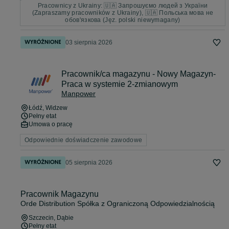
Pracownicy z Ukrainy: 🇺🇦 Запрошуємо людей з України
(Zapraszamy pracowników z Ukrainy), 🇺🇦 Польська мова не
обов'язкова (Jęz. polski niewymagany)
03 sierpnia 2026
Pracownik/ca magazynu - Nowy Magazyn-
Praca w systemie 2-zmianowym
Manpower
Łódź
, Widzew
Pełny etat
Umowa o pracę
Odpowiednie doświadczenie zawodowe
05 sierpnia 2026
Pracownik Magazynu
Orde Distribution Spółka z Ograniczoną Odpowiedzialnością
Szczecin
, Dąbie
Pełny etat