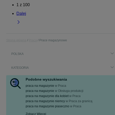
1
z
100
Dalej
Strona główna
Praca
Prace magazynowe
POLSKA
KATEGORIA
Podobne wyszukiwania
praca na magazynie
w
Praca
praca na magazynie
w
Obsługa produkcji
praca na magazynie dla kobiet
w
Praca
praca na magazynie niemcy
w
Praca za granicą
praca na magazynie piaseczno
w
Praca
Zobacz Więcej