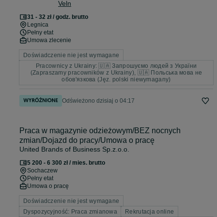
Veln
BONUSY
31 - 32 zł / godz. brutto
Legnica
Pełny etat
Umowa zlecenie
Doświadczenie nie jest wymagane
Pracownicy z Ukrainy: 🇺🇦 Запрошуємо людей з України
(Zapraszamy pracowników z Ukrainy), 🇺🇦 Польська мова не
обов'язкова (Jęz. polski niewymagany)
Odświeżono dzisiaj o 04:17
Praca w magazynie odzieżowym/BEZ nocnych
zmian/Dojazd do pracy/Umowa o pracę
United Brands of Business Sp.z.o.o.
5 200 - 6 300 zł / mies. brutto
Sochaczew
Pełny etat
Umowa o pracę
Doświadczenie nie jest wymagane
Dyspozycyjność: Praca zmianowa
Rekrutacja online