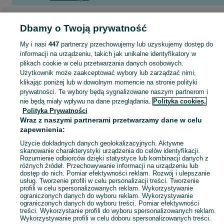
Skorzystaj z największego serwisu ogłoszeniowego w Polsce! praca na magazynie - kupuj lub sprzedawaj jeszcze wygodniej w kategorii Prace magazynowe!
Zobacz Więc
Dbamy o Twoją prywatność
My i nasi
447
partnerzy przechowujemy lub uzyskujemy dostęp do
Mapa kategorii
informacji na urządzeniu, takich jak unikalne identyfikatory w
Mapa miejscowości
plikach cookie w celu przetwarzania danych osobowych.
Użytkownik może zaakceptować wybory lub zarządzać nimi,
Mapa ministron
klikając poniżej lub w dowolnym momencie na stronie polityki
Popularne wyszukiwania
prywatności. Te wybory będą sygnalizowane naszym partnerom i
nie będą miały wpływu na dane przeglądania.
Polityka cookies,
Polityka Prywatności
Wraz z naszymi partnerami przetwarzamy dane w celu
zapewnienia:
Użycie dokładnych danych geolokalizacyjnych. Aktywne
skanowanie charakterystyki urządzenia do celów identyfikacji.
Rozumienie odbiorców dzięki statystyce lub kombinacji danych z
różnych źródeł. Przechowywanie informacji na urządzeniu lub
dostęp do nich. Pomiar efektywności reklam. Rozwój i ulepszanie
usług. Tworzenie profili w celu personalizacji treści. Tworzenie
profili w celu spersonalizowanych reklam. Wykorzystywanie
ograniczonych danych do wyboru reklam. Wykorzystywanie
ograniczonych danych do wyboru treści. Pomiar efektywności
treści. Wykorzystanie profili do wyboru spersonalizowanych reklam.
Wykorzystywanie profili w celu doboru spersonalizowanych treści.