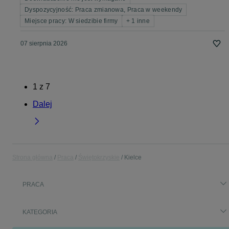
Dyspozycyjność: Praca zmianowa, Praca w weekendy
Miejsce pracy: W siedzibie firmy
+ 1 inne
07 sierpnia 2026
1
z
7
Dalej
Strona główna
Praca
Świętokrzyskie
Kielce
PRACA
KATEGORIA