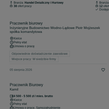
Branża:
Handel Detaliczny i Hurtowy
Branża
38
ofert pracy
12
ofer
Dostę
Pracownik biurowy
Inżynieryjne Budownictwo Wodno-Lądowe Piotr Mojżeszek
spółka komandytowa
Kielce
Pełny etat
Umowa o pracę
Odpowiednie doświadczenie zawodowe
Miejsce pracy: W siedzibie firmy
05 sierpnia 2026
Pracownik Biurowy
Kamil
4 500 - 5 500 zł / mies. brutto
Kielce
Pełny etat
Umowa o pracę, Samozatrudnienie