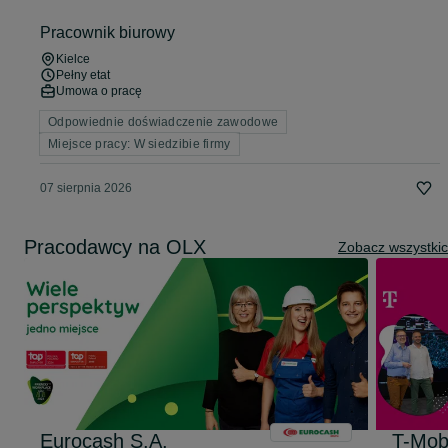
Pracownik biurowy
Kielce
Pełny etat
Umowa o pracę
Odpowiednie doświadczenie zawodowe
Miejsce pracy: W siedzibie firmy
07 sierpnia 2026
Pracodawcy na OLX
Zobacz wszystki
Eurocash S.A.
T-Mob