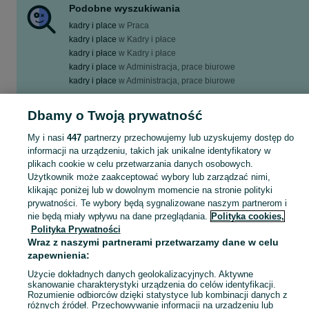
Podobne wyszukiwania
kadry i place
w
Praca
kadry i place
w
Kadry i płace
kadry i płace
w
Kadry i płace
kadry i place
w
Administracja, prace biurowe
kadry i płace
w
Administracja, prace biurowe
Zobacz Więcej
Dbamy o Twoją prywatność
Szukasz nowej pracy? Pomożemy Ci zawodowo! kadry i płace - Kielce - tylko w kategorii Praca na OLX!
Zobacz Więc
My i nasi
447
partnerzy przechowujemy lub uzyskujemy dostęp do
informacji na urządzeniu, takich jak unikalne identyfikatory w
plikach cookie w celu przetwarzania danych osobowych.
Mapa kategorii
Użytkownik może zaakceptować wybory lub zarządzać nimi,
Mapa miejscowości
klikając poniżej lub w dowolnym momencie na stronie polityki
prywatności. Te wybory będą sygnalizowane naszym partnerom i
Mapa ministron
nie będą miały wpływu na dane przeglądania.
Polityka cookies,
Popularne wyszukiwania
Polityka Prywatności
Wraz z naszymi partnerami przetwarzamy dane w celu
zapewnienia:
Użycie dokładnych danych geolokalizacyjnych. Aktywne
skanowanie charakterystyki urządzenia do celów identyfikacji.
Rozumienie odbiorców dzięki statystyce lub kombinacji danych z
różnych źródeł. Przechowywanie informacji na urządzeniu lub