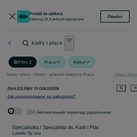
Przejdź do aplikacji
Otwórz
Otwieraj OLX jednym tapnięciem
kadry i płace
Filtry
·
2
Praca
Kielce
kadry i płace - Kielce - sprawdź kategorię Praca
Zobacz Więc
ZNALEŹLIŚMY 70 OGŁOSZEŃ
Jak pozycjonowane są ogłoszenia?
🇺🇦 Автоматичний переклад українською
Specjalistka / Specjalista ds. Kadr i Płac
Labello Sp zoo