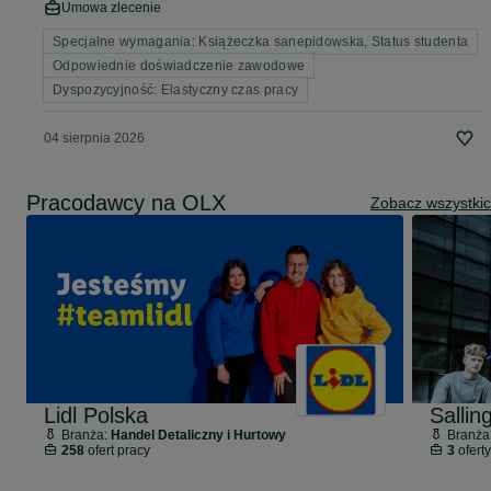
Umowa zlecenie
Specjalne wymagania: Książeczka sanepidowska, Status studenta
Odpowiednie doświadczenie zawodowe
Dyspozycyjność: Elastyczny czas pracy
04 sierpnia 2026
Pracodawcy na OLX
Zobacz wszystki
Lidl Polska
Branża:
Handel Detaliczny i Hurtowy
Branża
258
ofert pracy
3
oferty