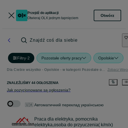
Przejdź do aplikacji
Otwórz
Otwieraj OLX jednym tapnięciem
Znajdź coś dla siebie
Filtry
·
2
Pozostałe oferty pracy
Opolskie
Dla Ciebie wszystko - Opolskie - w kategorii Pozostałe oferty pracy
Zobacz Więc
ZNALEŹLIŚMY 44 OGŁOSZENIA
Jak pozycjonowane są ogłoszenia?
🇺🇦 Автоматичний переклад українською
Praca dla elektryka, pomocnika
elektryka,osoba do przyuczenia( k/m/x)