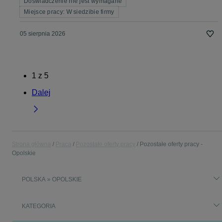
Doświadczenie nie jest wymagane
Miejsce pracy: W siedzibie firmy
05 sierpnia 2026
1
z
5
Dalej
Strona główna
Praca
Pozostałe oferty pracy
Pozostałe oferty pracy -
Opolskie
POLSKA » OPOLSKIE
KATEGORIA