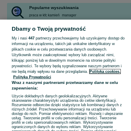
Popularne wyszukiwania
praca w kfc kamień
manager
Dbamy o Twoją prywatność
Skorzystaj z największego serwisu ogłoszeniowego - Pomorskie i okolice! - kupuj lub sprzedawaj jeszcze wygodniej w kategorii Manager restauracji!
Zobacz Więc
My i nasi
447
partnerzy przechowujemy lub uzyskujemy dostęp do
informacji na urządzeniu, takich jak unikalne identyfikatory w
Mapa kategorii
plikach cookie w celu przetwarzania danych osobowych.
Mapa miejscowości
Użytkownik może zaakceptować wybory lub zarządzać nimi,
klikając poniżej lub w dowolnym momencie na stronie polityki
Mapa ministron
prywatności. Te wybory będą sygnalizowane naszym partnerom i
Popularne wyszukiwania
nie będą miały wpływu na dane przeglądania.
Polityka cookies,
Polityka Prywatności
Wraz z naszymi partnerami przetwarzamy dane w celu
zapewnienia:
Użycie dokładnych danych geolokalizacyjnych. Aktywne
skanowanie charakterystyki urządzenia do celów identyfikacji.
Rozumienie odbiorców dzięki statystyce lub kombinacji danych z
różnych źródeł. Przechowywanie informacji na urządzeniu lub
dostęp do nich. Pomiar efektywności reklam. Rozwój i ulepszanie
usług. Tworzenie profili w celu personalizacji treści. Tworzenie
profili w celu spersonalizowanych reklam. Wykorzystywanie
ograniczonych danych do wyboru reklam. Wykorzystywanie