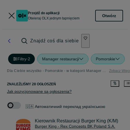
Przejdź do aplikacji
Otwórz
Otwieraj OLX jednym tapnięciem
Znajdź coś dla siebie
Filtry
·
2
Manager restauracji
Pomorskie
Dla Ciebie wszystko - Pomorskie - w kategorii Manager restauracji
Zobacz Więc
ZNALEŹLIŚMY 28 OGŁOSZEŃ
Jak pozycjonowane są ogłoszenia?
🇺🇦 Автоматичний переклад українською
Kierownik Restauracji Burger King (K/M)
Burger King - Rex Concepts BK Poland S.A.