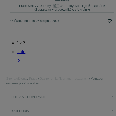
weekendy
Pracownicy z Ukrainy: 🇺🇦 Запрошуємо людей з України
(Zapraszamy pracowników z Ukrainy)
Odświeżono dnia 05 sierpnia 2026
1
z
3
Dalej
Strona główna
Praca
Gastronomia
Manager restauracji
Manager
restauracji - Pomorskie
POLSKA » POMORSKIE
KATEGORIA