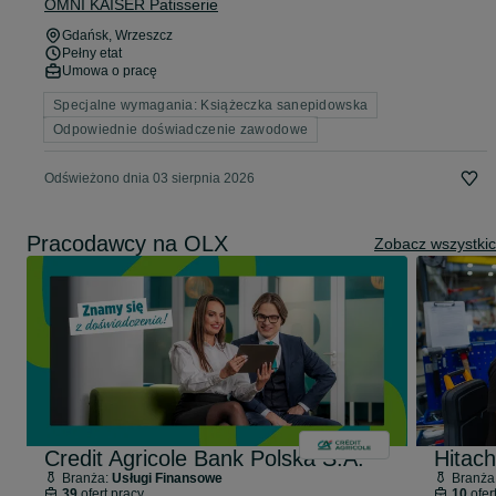
OMNI KAISER Patisserie
Gdańsk
, Wrzeszcz
Pełny etat
Umowa o pracę
Specjalne wymagania: Książeczka sanepidowska
Odpowiednie doświadczenie zawodowe
Odświeżono dnia 03 sierpnia 2026
Pracodawcy na OLX
Zobacz wszystki
Credit Agricole Bank Polska S.A.
Hitach
Branża:
Usługi Finansowe
Branża
39
ofert pracy
10
ofer