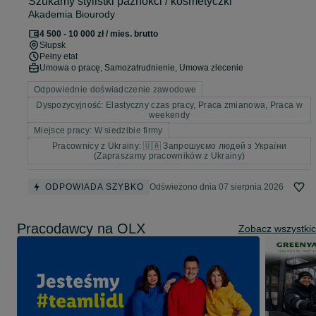
Szukamy stylistki paznokci / kosmetyczki
Akademia Biourody
4 500 - 10 000 zł / mies. brutto
Słupsk
Pełny etat
Umowa o pracę, Samozatrudnienie, Umowa zlecenie
Odpowiednie doświadczenie zawodowe
Dyspozycyjność: Elastyczny czas pracy, Praca zmianowa, Praca w
weekendy
Miejsce pracy: W siedzibie firmy
Pracownicy z Ukrainy: 🇺🇦 Запрошуємо людей з України
(Zapraszamy pracowników z Ukrainy)
ODPOWIADA SZYBKO
Odświeżono dnia 07 sierpnia 2026
Pracodawcy na OLX
Zobacz wszystki