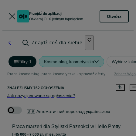
Przejdź do aplikacji
Otwórz
Otwieraj OLX jednym tapnięciem
Znajdź coś dla siebie
Filtry
·
1
Kosmetolog, kosmetyczka
Wybierz loka
Praca kosmetolog, praca kosmetyczka - sprawdź oferty pracy
Zobacz Więc
ZNALEŹLIŚMY 762 OGŁOSZENIA
Jak pozycjonowane są ogłoszenia?
🇺🇦 Автоматичний переклад українською
Praca marzeń dla Stylistki Paznokci w Hello Pretty
5 000 - 7 000 zł / mies. brutto