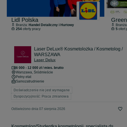
Lidl Polska
Green
Branża:
Handel Detaliczny i Hurtowy
Branża
254
oferty pracy
5
ofert 
Laser DeLux® Kosmetolożka / Kosmetolog /
WARSZAWA
Laser Delux
6 000 - 12 000 zł / mies. brutto
Warszawa
, Śródmieście
Pełny etat
Samozatrudnienie
Doświadczenie nie jest wymagane
Dyspozycyjność: Praca zmianowa
Odświeżono dnia 07 sierpnia 2026
Kosmetolog/Studentka kosmetologii, specjalista ds.