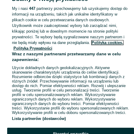
Mapa kategorii
Choć praca kosmetyczki i praca kosmetologa jest do siebie podobna, to są to
My i nasi
447
partnerzy przechowujemy lub uzyskujemy dostęp do
Mapa miejscowości
informacji na urządzeniu, takich jak unikalne identyfikatory w
W związku z tym praca kosmetyczki polega głównie na wykonywaniu zabiegów pi
plikach cookie w celu przetwarzania danych osobowych.
Mapa ministron
Praca kosmetologa i obowiązki, jakie można wykonywać w jej ramach to m.in
Użytkownik może zaakceptować wybory lub zarządzać nimi,
Popularne wyszukiwania
klikając poniżej lub w dowolnym momencie na stronie polityki
Wpływ lokalizacji i specjalizacji na wynagrodzeni
prywatności. Te wybory będą sygnalizowane naszym partnerom i
nie będą miały wpływu na dane przeglądania.
Polityka cookies,
Wynagrodzenie za pracę kosmetologa i za pracę kosmetyczki zależy w dużej 
Polityka Prywatności
Kursy stylizacji brwi, stylizacji paznokci i rzęs, szkolenia z zakresu wykon
Wraz z naszymi partnerami przetwarzamy dane w celu
Oczywiście praca w ekskluzywnym salonie czy znanym ośrodku SPA oznacza w
zapewnienia:
Typy miejsc pracy dla kosmetologa i kosmetyczki
Użycie dokładnych danych geolokalizacyjnych. Aktywne
skanowanie charakterystyki urządzenia do celów identyfikacji.
Rozumienie odbiorców dzięki statystyce lub kombinacji danych z
Kosmetyczka, jak i kosmetolog może wykonywać: pracę w salonie kosmetyczny
różnych źródeł. Przechowywanie informacji na urządzeniu lub
dostęp do nich. Pomiar efektywności reklam. Rozwój i ulepszanie
Interesującą opcją jest praca sezonowa. Kosmetyczka w takim przypadku znaj
usług. Tworzenie profili w celu personalizacji treści. Tworzenie
Z kolei stanowisko kosmetologa pojawia się w laboratoriach badających kosm
profili w celu spersonalizowanych reklam. Wykorzystywanie
ograniczonych danych do wyboru reklam. Wykorzystywanie
Praca kosmetolog, praca kosmetyczka – oferty pr
ograniczonych danych do wyboru treści. Pomiar efektywności
treści. Wykorzystanie profili do wyboru spersonalizowanych reklam.
Pracę kosmetolog i kosmetyczka znajdą w każdym mieście, nawet najmniejszym
Wykorzystywanie profili w celu doboru spersonalizowanych treści.
Lista partnerów (dostawców)
Akceptuj wszystkie