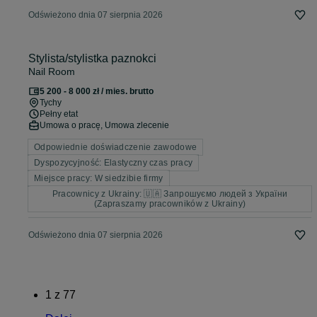
Odświeżono dnia 07 sierpnia 2026
Stylista/stylistka paznokci
Nail Room
5 200 - 8 000 zł / mies. brutto
Tychy
Pełny etat
Umowa o pracę, Umowa zlecenie
Odpowiednie doświadczenie zawodowe
Dyspozycyjność: Elastyczny czas pracy
Miejsce pracy: W siedzibie firmy
Pracownicy z Ukrainy: 🇺🇦 Запрошуємо людей з України
(Zapraszamy pracowników z Ukrainy)
Odświeżono dnia 07 sierpnia 2026
1
z
77