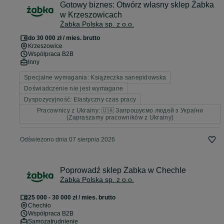
Gotowy biznes: Otwórz własny sklep Żabka
w Krzeszowicach
Żabka Polska sp. z o.o.
do 30 000 zł / mies. brutto
Krzeszowice
Współpraca B2B
Inny
Specjalne wymagania: Książeczka sanepidowska
Doświadczenie nie jest wymagane
Dyspozycyjność: Elastyczny czas pracy
Pracownicy z Ukrainy: 🇺🇦 Запрошуємо людей з України
(Zapraszamy pracowników z Ukrainy)
Odświeżono dnia 07 sierpnia 2026
Poprowadź sklep Żabka w Chechle
Żabka Polska sp. z o.o.
25 000 - 30 000 zł / mies. brutto
Chechło
Współpraca B2B
Samozatrudnienie