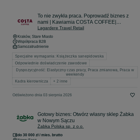
To nie zwykła praca. Poprowadź biznes z
nami | Kawiarnia COSTA COFFEE|
Lagardere Travel Retail
Floriańska, Kraków
Kraków
, Stare Miasto
Współpraca B2B
Samozatrudnienie
Specjalne wymagania: Książeczka sanepidowska
Odpowiednie doświadczenie zawodowe
Dyspozycyjność: Elastyczny czas pracy, Praca zmianowa, Praca w
weekendy
Kadra kierownicza
+ 2 inne
Odświeżono dnia 03 sierpnia 2026
Gotowy biznes: Otwórz własny sklep Żabka
w Nowym Sączu
Żabka Polska sp. z o.o.
do 30 000 zł / mies. brutto