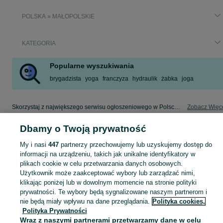
POLSKA » MAŁOPOLSKIE
KATEGORIA
Popularne wyszukiwania
brygadzista
yoga
franczyza
hydraulik
żabka
joga
Skorzystaj z największego serwisu ogłoszeniowego w Polsce! Małopolskie kupuj lub sprzedawaj jeszcze wygodniej w kategorii Franczyza / Własna firma!
Zobacz Więc
Dbamy o Twoją prywatność
Mapa kategorii
Mapa miejscowości
My i nasi
447
partnerzy przechowujemy lub uzyskujemy dostęp do
informacji na urządzeniu, takich jak unikalne identyfikatory w
Mapa ministron
plikach cookie w celu przetwarzania danych osobowych.
Popularne wyszukiwania
Użytkownik może zaakceptować wybory lub zarządzać nimi,
klikając poniżej lub w dowolnym momencie na stronie polityki
prywatności. Te wybory będą sygnalizowane naszym partnerom i
nie będą miały wpływu na dane przeglądania.
Polityka cookies,
Polityka Prywatności
Wraz z naszymi partnerami przetwarzamy dane w celu