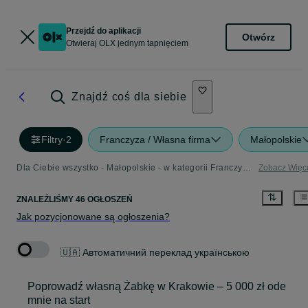
Przejdź do aplikacji
Otwórz
Otwieraj OLX jednym tapnięciem
Znajdź coś dla siebie
Filtry
·
2
Franczyza / Własna firma
Małopolskie
Dla Ciebie wszystko - Małopolskie - w kategorii Franczyza / Własna firma
Zobacz Więc
ZNALEŹLIŚMY 46 OGŁOSZEŃ
Jak pozycjonowane są ogłoszenia?
🇺🇦 Автоматичний переклад українською
Poprowadź własną Żabkę w Krakowie – 5 000 zł ode
mnie na start