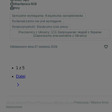
Nowy Sącz
Współpraca B2B
Inny
Specjalne wymagania: Książeczka sanepidowska
Doświadczenie nie jest wymagane
Dyspozycyjność: Elastyczny czas pracy
Pracownicy z Ukrainy: 🇺🇦 Запрошуємо людей з України
(Zapraszamy pracowników z Ukrainy)
Odświeżono dnia 07 sierpnia 2026
1
z
5
Dalej
Strona główna
Praca
Franczyza / Własna firma
Franczyza / Własna firma -
Małopolskie