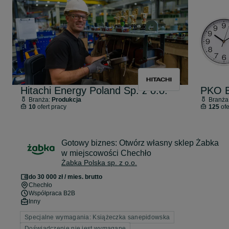
Hitachi Energy Poland Sp. z o.o.
PKO B
Branża:
Produkcja
Branża
10
ofert pracy
125
ofe
Gotowy biznes: Otwórz własny sklep Żabka
w miejscowości Chechło
Żabka Polska sp. z o.o.
do 30 000 zł / mies. brutto
Chechło
Współpraca B2B
Inny
Specjalne wymagania: Książeczka sanepidowska
Doświadczenie nie jest wymagane