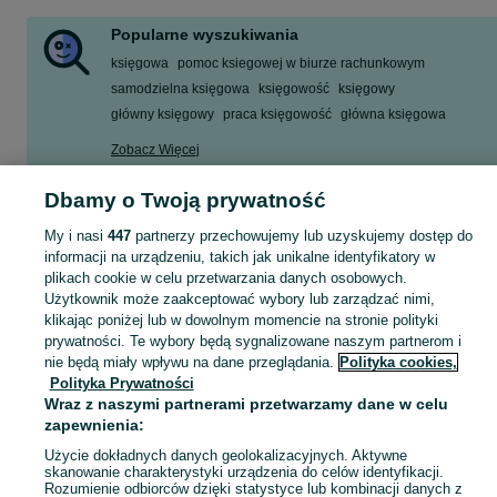
Popularne wyszukiwania
księgowa
pomoc ksiegowej w biurze rachunkowym
samodzielna księgowa
księgowość
księgowy
główny księgowy
praca księgowość
główna księgowa
Zobacz Więcej
Dbamy o Twoją prywatność
Praca w księgowości wymaga nie tylko wiedzy z zakresu prawa podatkowego, ra
Zobacz Więc
My i nasi
447
partnerzy przechowujemy lub uzyskujemy dostęp do
Codzienne obowiązki księgowego
informacji na urządzeniu, takich jak unikalne identyfikatory w
Mapa kategorii
Praca w dziale księgowości i obowiązki, jakie muszą wypełniać pracownicy, za
plikach cookie w celu przetwarzania danych osobowych.
Mapa miejscowości
Użytkownik może zaakceptować wybory lub zarządzać nimi,
prowadzenie ksiąg rachunkowych;
Mapa ministron
klikając poniżej lub w dowolnym momencie na stronie polityki
rozliczenia podatkowe (podatki VAT; podatki CIT);
analizę finansową;
prywatności. Te wybory będą sygnalizowane naszym partnerom i
Popularne wyszukiwania
rozliczenia PIT;
nie będą miały wpływu na dane przeglądania.
Polityka cookies,
obsługę systemów ERP i programów księgowych;
analizę kosztów;
Polityka Prywatności
przeprowadzenie audytu finansowego w ramach kontroli wewnętrznej;
Wraz z naszymi partnerami przetwarzamy dane w celu
organizację dokumentów finansowych;
zapewnienia:
prowadzenie rachunkowości;
fakturowanie;
Użycie dokładnych danych geolokalizacyjnych. Aktywne
obsługę klienta księgowego;
skanowanie charakterystyki urządzenia do celów identyfikacji.
analizę wyników;
Rozumienie odbiorców dzięki statystyce lub kombinacji danych z
sporządzanie sprawozdań finansowych i bilansów księgowych;