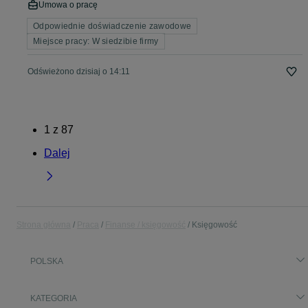
Umowa o pracę
Odpowiednie doświadczenie zawodowe
Miejsce pracy: W siedzibie firmy
Odświeżono dzisiaj o 14:11
1
z
87
Dalej
Strona główna
Praca
Finanse / księgowość
Księgowość
POLSKA
KATEGORIA