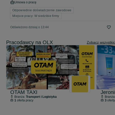
Umowa o pracę
Odpowiednie doświadczenie zawodowe
Miejsce pracy: W siedzibie firmy
Odświeżono dzisiaj o 13:44
Pracodawcy na OLX
Zobacz wszystki
OTAM TAXI
Branża:
Transport i Logistyka
Branża
1
oferta pracy
3
oferty