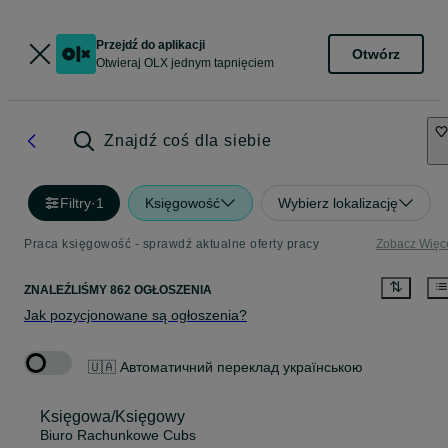
Przejdź do aplikacji
Otwórz
Otwieraj OLX jednym tapnięciem
Znajdź coś dla siebie
Filtry
·
1
Księgowość
Wybierz lokalizację
Praca księgowość - sprawdź aktualne oferty pracy
Zobacz Więc
ZNALEŹLIŚMY 862 OGŁOSZENIA
Jak pozycjonowane są ogłoszenia?
🇺🇦 Автоматичний переклад українською
Księgowa/Księgowy
Biuro Rachunkowe Cubs